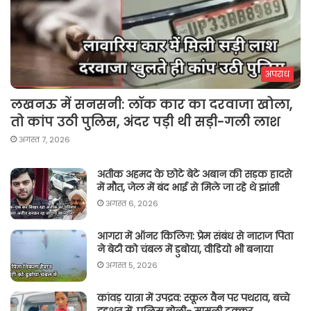
अपराध
लखनऊ में सनसनी: लॉक कार का दरवाजा खोला,
तो कांप उठी पुलिस, अंदर पड़ी थी सड़ी-गली लाश
अगस्त 7, 2026
अतीक अहमद के छोटे बेटे अबान की सड़क हादसे
में मौत, जेल में बंद भाई से मिले जा रहे थे झांसी
अगस्त 6, 2026
आगरा में ऑनर किलिग़: प्रेम संबंध से नाराज पिता
ने बेटी को चंबल में डुबोया, वीडियो भी बनाया
अगस्त 5, 2026
कांवड़ यात्रा में उपद्रव: स्कूल वैन पर पथराव, बच्चे
दहशत में, पुलिस बोली- मामूली टक्कर