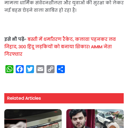
मामला धार्मिक संवेदनशीलता और युवाओं की सुरक्षा को लेकर
नई बहस छेड़ने वाला साबित हो रहा है।
इसे भी पढ़ें-
बस्ती में धर्मांतरण रैकेट, कलावा पहनकर लव
जिहाद, 300 हिंदू लड़कियों को बनाया शिकार! AIMIM नेता
गिरफ्तार
W
F
T
E
C
S
h
a
w
m
o
h
a
c
i
a
p
a
t
e
t
i
y
r
Related Articles
s
b
t
l
L
e
A
o
e
i
p
o
r
n
p
k
k