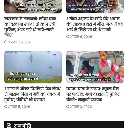
लखनऊ में सनसनी: लॉक कार
अतीक अहमद के छोटे बेटे अबान
का दरवाजा खोला, तो कांप उठी
की सड़क हादसे में मौत, जेल में बंद
पुलिस, अंदर पड़ी थी सड़ी-गली
भाई से मिले जा रहे थे झांसी
लाश
अगस्त 6, 2026
अगस्त 7, 2026
आगरा में ऑनर किलिग़: प्रेम संबंध
कांवड़ यात्रा में उपद्रव: स्कूल वैन
से नाराज पिता ने बेटी को चंबल में
पर पथराव, बच्चे दहशत में, पुलिस
डुबोया, वीडियो भी बनाया
बोली- मामूली टक्कर
अगस्त 5, 2026
अगस्त 3, 2026
राजनीति