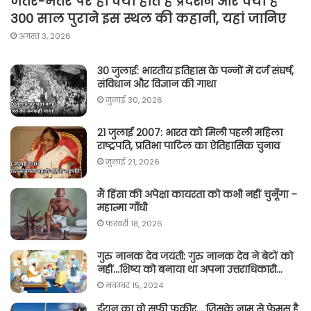
जंतर-मंतर पर ही क्यों होते हैं प्रदर्शन और क्या है
300 साल पुराने इस स्थल की कहानी, यहां जानिए
अगस्त 3, 2026
30 जुलाई: भारतीय इतिहास के पन्नों में दर्ज संघर्ष,
संविधान और विज्ञान की गाथा
जुलाई 30, 2026
21 जुलाई 2007: भारत को मिली पहली महिला
राष्ट्रपति, प्रतिभा पाटिल का ऐतिहासिक चुनाव
जुलाई 21, 2026
मैं हिंसा की अपेक्षा कायरता को कभी नहीं चुनूँगा –
महात्मा गाँधी
फ़रवरी 18, 2026
गुरु नानक देव जयंती: गुरु नानक देव ने बेटों को
नहीं…शिष्य को बनाया था अपना उत्तराधिकारी…
नवम्बर 15, 2024
ईरान का वो सूफी फकीर… जिसके नाम से फेमस है