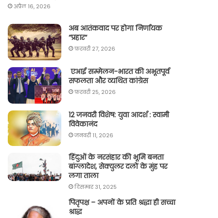
अप्रैल 16, 2026
अब आतंकवाद पर होगा निर्णायक
“प्रहार“
फ़रवरी 27, 2026
एआई सम्मेलन-भारत की अभूतपूर्व
सफलता और व्यथित कांग्रेस
फ़रवरी 25, 2026
12 जनवरी विशेष: युवा आदर्श : स्वामी
विवेकानंद
जनवरी 11, 2026
हिंदुओं के नरसंहार की भूमि बनता
बांग्लादेश, सेक्युलर दलों के मुंह पर
लगा ताला
दिसम्बर 31, 2025
पितृपक्ष – अपनों के प्रति श्रद्धा ही सच्चा
श्राद्ध