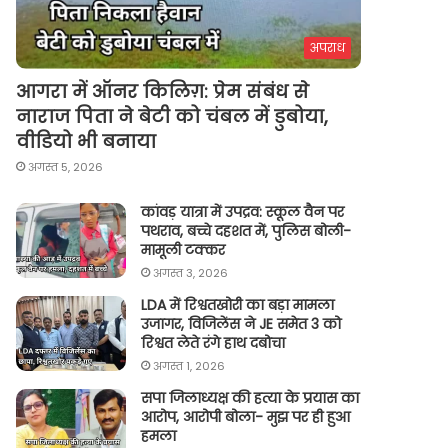
अपराध
आगरा में ऑनर किलिग़: प्रेम संबंध से
नाराज पिता ने बेटी को चंबल में डुबोया,
वीडियो भी बनाया
अगस्त 5, 2026
कांवड़ यात्रा में उपद्रव: स्कूल वैन पर
पथराव, बच्चे दहशत में, पुलिस बोली-
मामूली टक्कर
अगस्त 3, 2026
LDA में रिश्वतखोरी का बड़ा मामला
उजागर, विजिलेंस ने JE समेत 3 को
रिश्वत लेते रंगे हाथ दबोचा
अगस्त 1, 2026
सपा जिलाध्यक्ष की हत्या के प्रयास का
आरोप, आरोपी बोला- मुझ पर ही हुआ
हमला