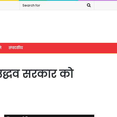
Search
for
े
संपादकीय
…उद्धव सरकार को