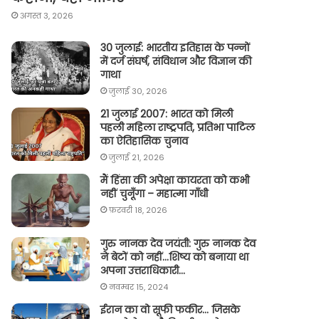
अगस्त 3, 2026
30 जुलाई: भारतीय इतिहास के पन्नों
में दर्ज संघर्ष, संविधान और विज्ञान की
गाथा
जुलाई 30, 2026
21 जुलाई 2007: भारत को मिली
पहली महिला राष्ट्रपति, प्रतिभा पाटिल
का ऐतिहासिक चुनाव
जुलाई 21, 2026
मैं हिंसा की अपेक्षा कायरता को कभी
नहीं चुनूँगा – महात्मा गाँधी
फ़रवरी 18, 2026
गुरु नानक देव जयंती: गुरु नानक देव
ने बेटों को नहीं…शिष्य को बनाया था
अपना उत्तराधिकारी…
नवम्बर 15, 2024
ईरान का वो सूफी फकीर… जिसके