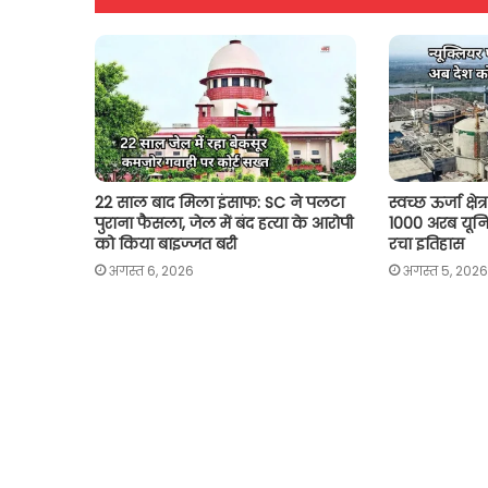
p
o
r
n
p
k
k
22 साल बाद मिला इंसाफ: SC ने पलटा
स्वच्छ ऊर्जा क्ष
पुराना फैसला, जेल में बंद हत्या के आरोपी
1000 अरब यून
को किया बाइज्जत बरी
रचा इतिहास
अगस्त 6, 2026
अगस्त 5, 2026