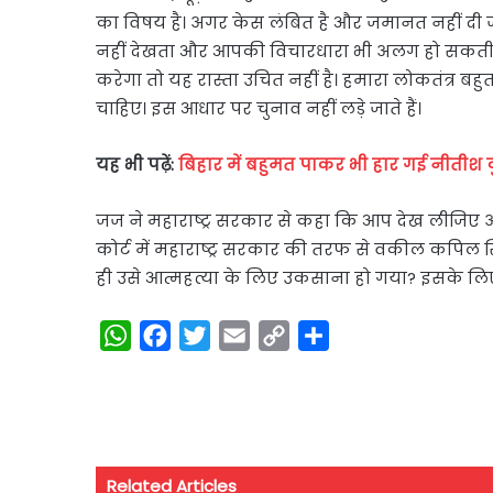
का विषय है। अगर केस लंबित है और जमानत नहीं दी जात
नहीं देखता और आपकी विचारधारा भी अलग हो सकती है
करेगा तो यह रास्ता उचित नहीं है। हमारा लोकतंत्र ब
चाहिए। इस आधार पर चुनाव नहीं लड़े जाते हैं।
यह भी पढ़ें:
बिहार में बहुमत पाकर भी हार गई नीतीश 
जज ने महाराष्ट्र सरकार से कहा कि आप देख लीजिए अर
कोर्ट में महाराष्ट्र सरकार की तरफ से वकील कपिल सिब
ही उसे आत्महत्या के लिए उकसाना हो गया? इसके ल
W
F
T
E
C
S
h
a
w
m
o
h
a
c
i
a
p
a
t
e
t
i
y
r
s
b
t
l
L
e
Related Articles
A
o
e
i