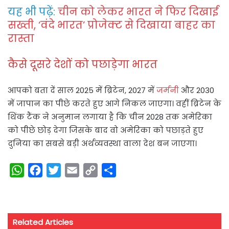
यह भी पढ़ें:
चीन को लेकर भारत ने फिर दिखाई
सख्ती, ‘वंदे भारत’ प्रोजेक्ट से दिखाया बाहर का
रास्ता
कैसे दूसरे देशों को पछाड़ेगा भारत
आपको बता दें साल 2025 में ब्रिटेन, 2027 में
जर्मनी
और 2030
में जापान का पीछे करते हुए आगे निकल जाएगा। वहीं ब्रिटेन के
थिंक टैंक ने अनुमान लगाया है कि चीन 2028 तक अमेरिका
को पीछे छोड़ देगा जिसके बाद वो अमेरिका को पछाड़ते हुए
दुनिया का सबसे बड़ी अर्थव्यवस्था वाला देश बन जाएगा।
W
F
T
E
C
S
h
a
w
m
o
h
a
c
i
a
p
a
t
e
t
i
y
r
Related Articles
s
b
t
l
L
e