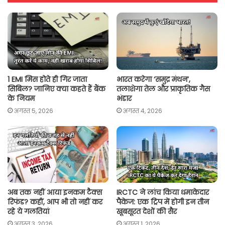
A
o
e
i
p
o
r
n
p
k
k
1 EMI मिस होते ही गिर जाता
भारत करेगा ‘समुद्र मंथन’,
सिबिल? जानिए क्या कहते हैं बैंक
तलाशेगा तेल और प्राकृतिक गैस
के नियम
भंडार
अगस्त 5, 2026
अगस्त 4, 2026
अब तक नहीं आया इनकम टैक्स
IRCTC ने लांच किया धमाकेदार
रिफंड? कहीं, आप भी तो नहीं कर
पैकेज: एक ट्रिप में होगी इन तीन
रहे ये गलतियां
खूबसूरत देशों की सैर
अगस्त 3, 2026
अगस्त 1, 2026