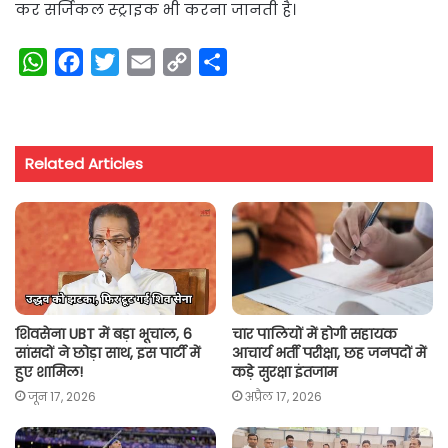
कर सर्जिकल स्ट्राइक भी करना जानती है।
W
F
T
E
C
S
h
a
w
m
o
h
a
c
i
a
p
a
t
e
t
i
y
r
Related Articles
s
b
t
l
L
e
A
o
e
i
p
o
r
n
p
k
k
शिवसेना UBT में बड़ा भूचाल, 6
चार पालियों में होगी सहायक
सांसदों ने छोड़ा साथ, इस पार्टी में
आचार्य भर्ती परीक्षा, छह जनपदों में
हुए शामिल!
कड़े सुरक्षा इंतजाम
जून 17, 2026
अप्रैल 17, 2026