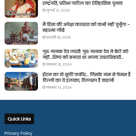
राष्ट्रपति, प्रतिभा पाटिल का ऐतिहासिक चुनाव
जुलाई 21, 2026
मैं हिंसा की अपेक्षा कायरता को कभी नहीं चुनूँगा –
महात्मा गाँधी
फ़रवरी 18, 2026
गुरु नानक देव जयंती: गुरु नानक देव ने बेटों को
नहीं…शिष्य को बनाया था अपना उत्तराधिकारी…
नवम्बर 15, 2024
ईरान का वो सूफी फकीर… जिसके नाम से फेमस है
दिल्ली का ये इलाका, दिलचस्प है कहानी
नवम्बर 13, 2024
Quick Links
Privacy Policy