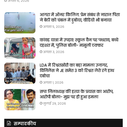
अगस्त 6, 2026
आगरा में ऑनर किलिग़: प्रेम संबंध से नाराज पिता
ने बेटी को चंबल में डुबोया, वीडियो भी बनाया
अगस्त 5, 2026
कांवड़ यात्रा में उपद्रव: स्कूल वैन पर पथराव, बच्चे
दहशत में, पुलिस बोली- मामूली टक्कर
अगस्त 3, 2026
LDA में रिश्वतखोरी का बड़ा मामला उजागर,
विजिलेंस ने JE समेत 3 को रिश्वत लेते रंगे हाथ
दबोचा
अगस्त 1, 2026
सपा जिलाध्यक्ष की हत्या के प्रयास का आरोप,
आरोपी बोला- मुझ पर ही हुआ हमला
जुलाई 29, 2026
सम्पादकीय