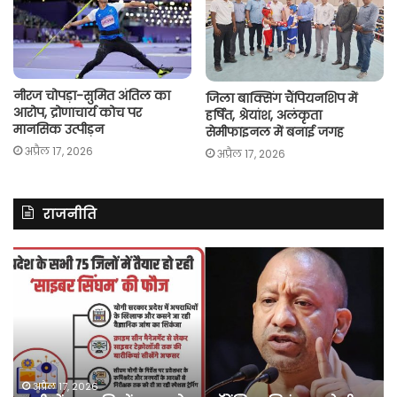
नीरज चोपड़ा-सुमित अंतिल का
जिला बाक्सिंग चैंपियनशिप में
आरोप, द्रोणाचार्य कोच पर
हर्षित, श्रेयांश, अलंकृता
मानसिक उत्पीड़न
सेमीफाइनल में बनाई जगह
अप्रैल 17, 2026
अप्रैल 17, 2026
राजनीति
असम
में
दर्ज
मामले
में
कांग्रेस
नेता
पवन
अप्रैल 10, 2026