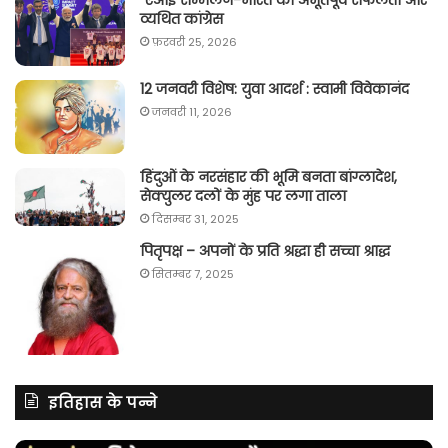
एआई सम्मेलन-भारत की अभूतपूर्व सफलता और
व्यथित कांग्रेस
फ़रवरी 25, 2026
12 जनवरी विशेष: युवा आदर्श : स्वामी विवेकानंद
जनवरी 11, 2026
हिंदुओं के नरसंहार की भूमि बनता बांग्लादेश,
सेक्युलर दलों के मुंह पर लगा ताला
दिसम्बर 31, 2025
पितृपक्ष – अपनों के प्रति श्रद्धा ही सच्चा श्राद्ध
सितम्बर 7, 2025
इतिहास के पन्ने