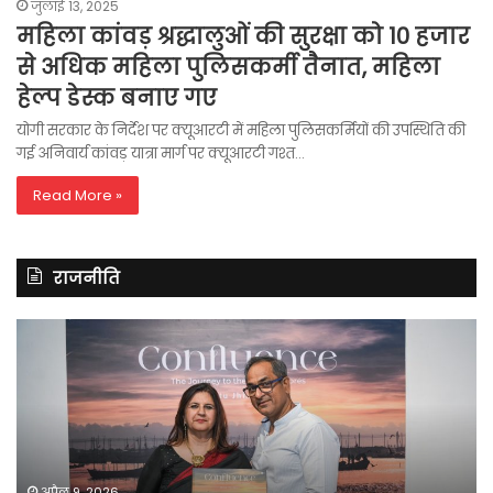
जुलाई 13, 2025
महिला कांवड़ श्रद्धालुओं की सुरक्षा को 10 हजार
से अधिक महिला पुलिसकर्मी तैनात, महिला
हेल्प डेस्क बनाए गए
योगी सरकार के निर्देश पर क्यूआरटी में महिला पुलिसकर्मियों की उपस्थिति की
गई अनिवार्य कांवड़ यात्रा मार्ग पर क्यूआरटी गश्त…
Read More »
राजनीति
रितु
रा
झिंगोन
गां
ने
बो
लॉन्च
कां
की
की
अपनी
सर
दूसरी
बन
फोटो
पर
अप्रैल 9, 2026