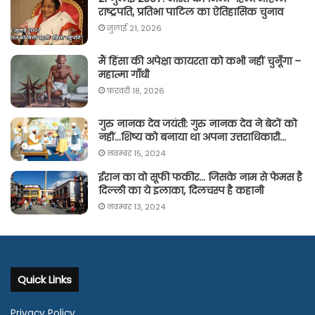
राष्ट्रपति, प्रतिभा पाटिल का ऐतिहासिक चुनाव
जुलाई 21, 2026
मैं हिंसा की अपेक्षा कायरता को कभी नहीं चुनूँगा –
महात्मा गाँधी
फ़रवरी 18, 2026
गुरु नानक देव जयंती: गुरु नानक देव ने बेटों को
नहीं…शिष्य को बनाया था अपना उत्तराधिकारी…
नवम्बर 15, 2024
ईरान का वो सूफी फकीर… जिसके नाम से फेमस है
दिल्ली का ये इलाका, दिलचस्प है कहानी
नवम्बर 13, 2024
Quick Links
Privacy Policy