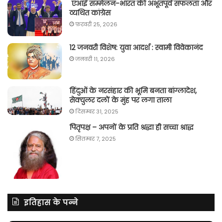
एआई सम्मेलन-भारत की अभूतपूर्व सफलता और
व्यथित कांग्रेस
फ़रवरी 25, 2026
12 जनवरी विशेष: युवा आदर्श : स्वामी विवेकानंद
जनवरी 11, 2026
हिंदुओं के नरसंहार की भूमि बनता बांग्लादेश,
सेक्युलर दलों के मुंह पर लगा ताला
दिसम्बर 31, 2025
पितृपक्ष – अपनों के प्रति श्रद्धा ही सच्चा श्राद्ध
सितम्बर 7, 2025
इतिहास के पन्ने