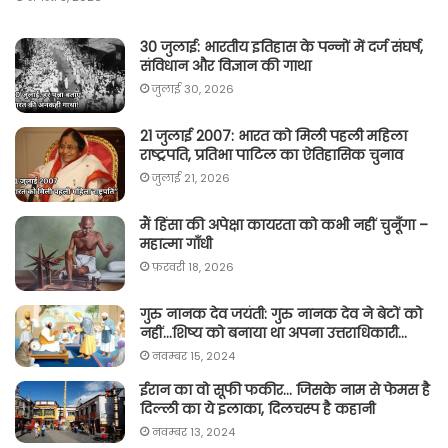
30 जुलाई: भारतीय इतिहास के पन्नों में दर्ज संघर्ष,
संविधान और विज्ञान की गाथा
जुलाई 30, 2026
21 जुलाई 2007: भारत को मिली पहली महिला
राष्ट्रपति, प्रतिभा पाटिल का ऐतिहासिक चुनाव
जुलाई 21, 2026
मैं हिंसा की अपेक्षा कायरता को कभी नहीं चुनूँगा –
महात्मा गाँधी
फ़रवरी 18, 2026
गुरु नानक देव जयंती: गुरु नानक देव ने बेटों को
नहीं…शिष्य को बनाया था अपना उत्तराधिकारी…
नवम्बर 15, 2024
ईरान का वो सूफी फकीर… जिसके नाम से फेमस है
दिल्ली का ये इलाका, दिलचस्प है कहानी
नवम्बर 13, 2024