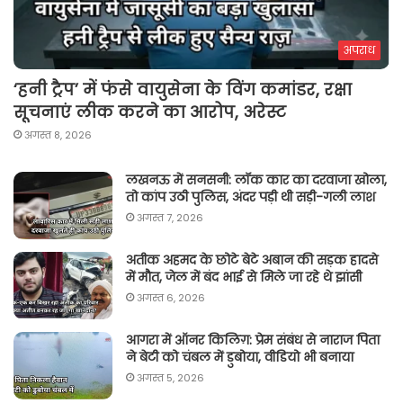
अपराध
‘हनी ट्रैप’ में फंसे वायुसेना के विंग कमांडर, रक्षा
सूचनाएं लीक करने का आरोप, अरेस्ट
अगस्त 8, 2026
लखनऊ में सनसनी: लॉक कार का दरवाजा खोला,
तो कांप उठी पुलिस, अंदर पड़ी थी सड़ी-गली लाश
अगस्त 7, 2026
अतीक अहमद के छोटे बेटे अबान की सड़क हादसे
में मौत, जेल में बंद भाई से मिले जा रहे थे झांसी
अगस्त 6, 2026
आगरा में ऑनर किलिग़: प्रेम संबंध से नाराज पिता
ने बेटी को चंबल में डुबोया, वीडियो भी बनाया
अगस्त 5, 2026