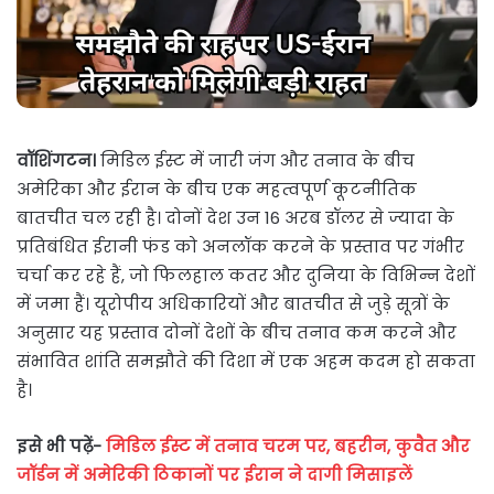
वॉशिंगटन।
मिडिल ईस्ट में जारी जंग और तनाव के बीच
अमेरिका और ईरान के बीच एक महत्वपूर्ण कूटनीतिक
बातचीत चल रही है। दोनों देश उन 16 अरब डॉलर से ज्यादा के
प्रतिबंधित ईरानी फंड को अनलॉक करने के प्रस्ताव पर गंभीर
चर्चा कर रहे हैं, जो फिलहाल कतर और दुनिया के विभिन्न देशों
में जमा हैं। यूरोपीय अधिकारियों और बातचीत से जुड़े सूत्रों के
अनुसार यह प्रस्ताव दोनों देशों के बीच तनाव कम करने और
संभावित शांति समझौते की दिशा में एक अहम कदम हो सकता
है।
इसे भी पढ़ें-
मिडिल ईस्ट में तनाव चरम पर, बहरीन, कुवैत और
जॉर्डन में अमेरिकी ठिकानों पर ईरान ने दागी मिसाइलें