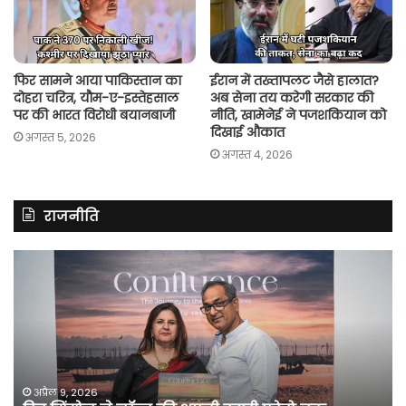
फिर सामने आया पाकिस्तान का
ईरान में तख्तापलट जैसे हालात?
दोहरा चरित्र, यौम-ए-इस्तेहसाल
अब सेना तय करेगी सरकार की
पर की भारत विरोधी बयानबाजी
नीति, खामेनेई ने पजशकियान को
दिखाई औकात
अगस्त 5, 2026
अगस्त 4, 2026
राजनीति
रितु
रा
झिंगोन
गां
ने
बो
लॉन्च
कां
की
की
अपनी
सर
दूसरी
बन
फोटो
पर
अप्रैल 9, 2026