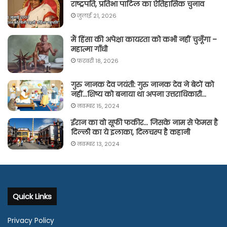
राष्ट्रपति, प्रतिभा पाटिल का ऐतिहासिक चुनाव
जुलाई 21, 2026
मैं हिंसा की अपेक्षा कायरता को कभी नहीं चुनूँगा –
महात्मा गाँधी
फ़रवरी 18, 2026
गुरु नानक देव जयंती: गुरु नानक देव ने बेटों को
नहीं…शिष्य को बनाया था अपना उत्तराधिकारी…
नवम्बर 15, 2024
ईरान का वो सूफी फकीर… जिसके नाम से फेमस है
दिल्ली का ये इलाका, दिलचस्प है कहानी
नवम्बर 13, 2024
Quick Links
Privacy Policy