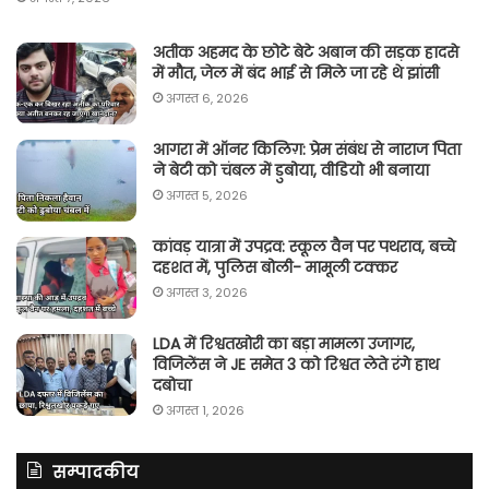
अतीक अहमद के छोटे बेटे अबान की सड़क हादसे
में मौत, जेल में बंद भाई से मिले जा रहे थे झांसी
अगस्त 6, 2026
आगरा में ऑनर किलिग़: प्रेम संबंध से नाराज पिता
ने बेटी को चंबल में डुबोया, वीडियो भी बनाया
अगस्त 5, 2026
कांवड़ यात्रा में उपद्रव: स्कूल वैन पर पथराव, बच्चे
दहशत में, पुलिस बोली- मामूली टक्कर
अगस्त 3, 2026
LDA में रिश्वतखोरी का बड़ा मामला उजागर,
विजिलेंस ने JE समेत 3 को रिश्वत लेते रंगे हाथ
दबोचा
अगस्त 1, 2026
सम्पादकीय