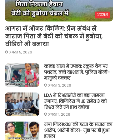
अपराध
आगरा में ऑनर किलिग़: प्रेम संबंध से
नाराज पिता ने बेटी को चंबल में डुबोया,
वीडियो भी बनाया
अगस्त 5, 2026
कांवड़ यात्रा में उपद्रव: स्कूल वैन पर
पथराव, बच्चे दहशत में, पुलिस बोली-
मामूली टक्कर
अगस्त 3, 2026
LDA में रिश्वतखोरी का बड़ा मामला
उजागर, विजिलेंस ने JE समेत 3 को
रिश्वत लेते रंगे हाथ दबोचा
अगस्त 1, 2026
सपा जिलाध्यक्ष की हत्या के प्रयास का
आरोप, आरोपी बोला- मुझ पर ही हुआ
हमला