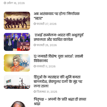
अप्रैल 16, 2026
अब आतंकवाद पर होगा निर्णायक
“प्रहार“
फ़रवरी 27, 2026
एआई सम्मेलन-भारत की अभूतपूर्व
सफलता और व्यथित कांग्रेस
फ़रवरी 25, 2026
12 जनवरी विशेष: युवा आदर्श : स्वामी
विवेकानंद
जनवरी 11, 2026
हिंदुओं के नरसंहार की भूमि बनता
बांग्लादेश, सेक्युलर दलों के मुंह पर
लगा ताला
दिसम्बर 31, 2025
पितृपक्ष – अपनों के प्रति श्रद्धा ही सच्चा
श्राद्ध