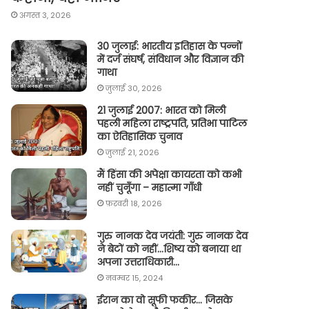
अगस्त 3, 2026
30 जुलाई: भारतीय इतिहास के पन्नों
में दर्ज संघर्ष, संविधान और विज्ञान की
गाथा
जुलाई 30, 2026
21 जुलाई 2007: भारत को मिली
पहली महिला राष्ट्रपति, प्रतिभा पाटिल
का ऐतिहासिक चुनाव
जुलाई 21, 2026
मैं हिंसा की अपेक्षा कायरता को कभी
नहीं चुनूँगा – महात्मा गाँधी
फ़रवरी 18, 2026
गुरु नानक देव जयंती: गुरु नानक देव
ने बेटों को नहीं…शिष्य को बनाया था
अपना उत्तराधिकारी…
नवम्बर 15, 2024
ईरान का वो सूफी फकीर… जिसके