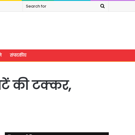
Search
for
े
संपादकीय
ाटें की टक्कर,