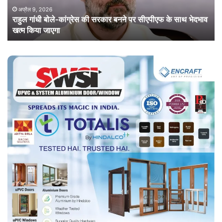
पर
ने
अप्रैल 9, 2026
राहुल गांधी बोले-कांग्रेस की सरकार बनने पर सीएपीएफ के साथ भेदभाव
सीएपीएफ
छो
खत्म किया जाएगा
के
सा
साथ
इस
भेदभाव
पार्ट
खत्म
में
किया
हुए
जाएगा
शा