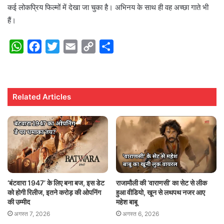
कई लोकप्रिय फिल्मों में देखा जा चुका है। अभिनय के साथ ही वह अच्छा गाते भी
हैं।
W
F
T
E
C
S
h
a
w
m
o
h
a
c
i
a
p
a
t
e
t
i
y
r
Related Articles
s
b
t
l
L
e
A
o
e
i
p
o
r
n
p
k
k
‘बंटवारा 1947’ के लिए बना बज, इस डेट
राजामौली की ‘वाराणसी’ का सेट से लीक
को होगी रिलीज, इतने करोड़ की ओपनिंग
हुआ वीडियो, खून से लथपथ नजर आए
की उम्मीद
महेश बाबू
अगस्त 7, 2026
अगस्त 6, 2026