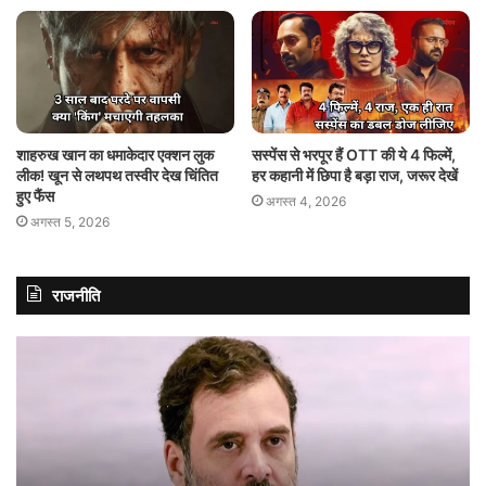
शाहरुख खान का धमाकेदार एक्शन लुक
सस्पेंस से भरपूर हैं OTT की ये 4 फिल्में,
लीक! खून से लथपथ तस्वीर देख चिंतित
हर कहानी में छिपा है बड़ा राज, जरूर देखें
हुए फैंस
अगस्त 4, 2026
अगस्त 5, 2026
राजनीति
राहुल
शिव
गांधी
U
बोले-
में
कांग्रेस
बड़
की
भूच
सरकार
6
बनने
सां