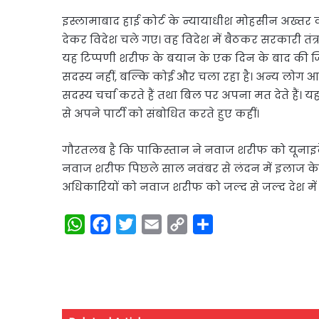
इस्लामाबाद हाई कोर्ट के न्यायाधीश मोहसीन अख्तर
देकर विदेश चले गए। वह विदेश में बैठकर सरकारी तंत्र 
यह टिप्पणी शरीफ के बयान के एक दिन के बाद की जिस
सदस्य नहीं, बल्कि कोई और चला रहा है। अन्य लोग आते 
सदस्य चर्चा करते हैं तथा बिल पर अपना मत देते हैं।
से अपने पार्टी को संबोधित करते हुए कहीं।
गौरतलब है कि पाकिस्तान ने नवाज शरीफ को यूनाइटेड
नवाज शरीफ पिछले साल नवंबर से लंदन में इलाज के 
अधिकारियों को नवाज शरीफ को जल्द से जल्द देश में लान
W
F
T
E
C
S
h
a
w
m
o
h
a
c
i
a
p
a
t
e
t
i
y
r
s
b
t
l
L
e