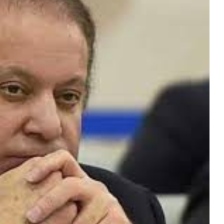
शिवसेना
UBT
में
बड़ा
भूचाल,
6
सांसदों
स की सरकार
जून 17, 2026
ने
थ भेदभाव
शिवसेना UBT में बड़ा भूचाल, 6 सांसदों न
छोड़ा
छोड़ा साथ, इस पार्टी में हुए शामिल!
साथ,
इस
पार्टी
में
हुए
शामिल!