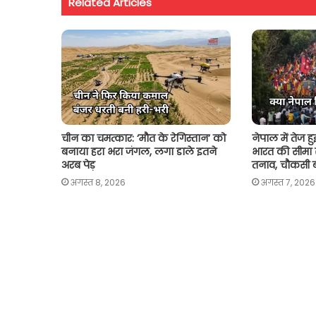
Related Articles
A
o
e
i
p
o
r
n
p
k
k
चीन का चमत्कार: ‘मौत के रेगिस्तान’ को
नेपाल में तेज हुई
बनाया हरा भरा जंगल, लगा डाले इतने
भारत की सीमा से
अरब पेड़
तनाव, चौकसी 
अगस्त 8, 2026
अगस्त 7, 2026