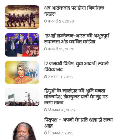
अब आतंकवाद पर होगा निर्णायक
“प्रहार“
फ़रवरी 27, 2026
एआई सम्मेलन-भारत की अभूतपूर्व
सफलता और व्यथित कांग्रेस
फ़रवरी 25, 2026
12 जनवरी विशेष: युवा आदर्श : स्वामी
विवेकानंद
जनवरी 11, 2026
हिंदुओं के नरसंहार की भूमि बनता
बांग्लादेश, सेक्युलर दलों के मुंह पर
लगा ताला
दिसम्बर 31, 2025
पितृपक्ष – अपनों के प्रति श्रद्धा ही सच्चा
श्राद्ध
सितम्बर 7, 2025