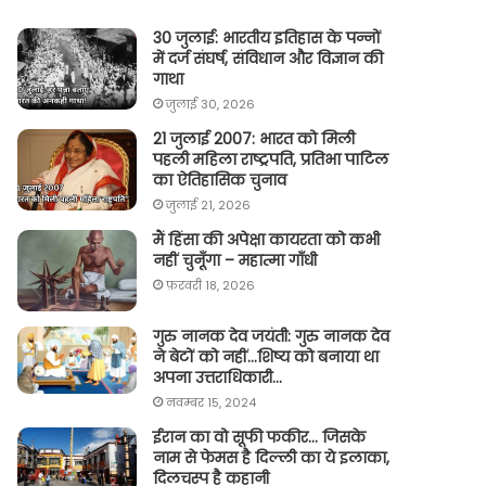
30 जुलाई: भारतीय इतिहास के पन्नों
में दर्ज संघर्ष, संविधान और विज्ञान की
गाथा
जुलाई 30, 2026
21 जुलाई 2007: भारत को मिली
पहली महिला राष्ट्रपति, प्रतिभा पाटिल
का ऐतिहासिक चुनाव
जुलाई 21, 2026
मैं हिंसा की अपेक्षा कायरता को कभी
नहीं चुनूँगा – महात्मा गाँधी
फ़रवरी 18, 2026
गुरु नानक देव जयंती: गुरु नानक देव
ने बेटों को नहीं…शिष्य को बनाया था
अपना उत्तराधिकारी…
नवम्बर 15, 2024
ईरान का वो सूफी फकीर… जिसके
नाम से फेमस है दिल्ली का ये इलाका,
दिलचस्प है कहानी