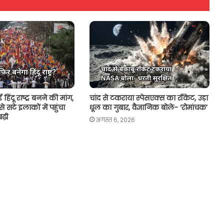
 हिंदू राष्ट्र बनने की मांग,
चांद से टकराया स्पेसएक्स का रॉकेट, उड़ा
 सटे इलाकों में पहुंचा
धूल का गुबार, वैज्ञानिक बोले- ‘रोमांचक’
बढ़ी
अगस्त 6, 2026