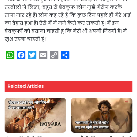
तम्बोली ने लिखा, ‘बहुत से बेवकूफ लोग मुझे मैसेज करके
ताना मार रहे हैं। लोग कह रहे हैं कि कुछ दिन पहले ही मेरे भाई
का देहांत हुआ है। ऐसे में मैं मजे कैसे कर सकती हूं। मैं इन
बेवकूफों को बताना चाहती हूं कि मेरी भी अपनी जिंदगी है। मैं
खुश रहना चाहती हूं।’
W
F
T
E
C
S
h
a
w
m
o
h
a
c
i
a
p
a
t
e
t
i
y
r
Related Articles
s
b
t
l
L
e
A
o
e
i
p
o
r
n
p
k
k