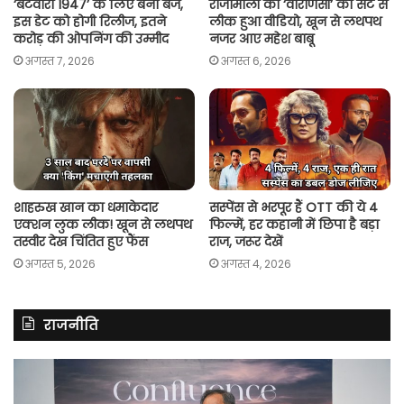
‘बंटवारा 1947’ के लिए बना बज,
राजामौली की ‘वाराणसी’ का सेट से
इस डेट को होगी रिलीज, इतने
लीक हुआ वीडियो, खून से लथपथ
करोड़ की ओपनिंग की उम्मीद
नजर आए महेश बाबू
अगस्त 7, 2026
अगस्त 6, 2026
शाहरुख खान का धमाकेदार
सस्पेंस से भरपूर हैं OTT की ये 4
एक्शन लुक लीक! खून से लथपथ
फिल्में, हर कहानी में छिपा है बड़ा
तस्वीर देख चिंतित हुए फैंस
राज, जरूर देखें
अगस्त 5, 2026
अगस्त 4, 2026
राजनीति
रितु
रा
झिंगोन
गां