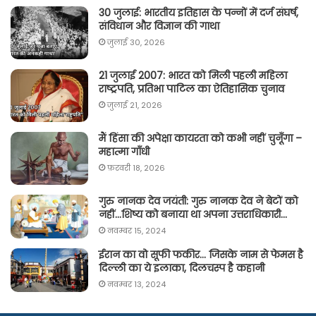
30 जुलाई: भारतीय इतिहास के पन्नों में दर्ज संघर्ष,
संविधान और विज्ञान की गाथा
जुलाई 30, 2026
21 जुलाई 2007: भारत को मिली पहली महिला
राष्ट्रपति, प्रतिभा पाटिल का ऐतिहासिक चुनाव
जुलाई 21, 2026
मैं हिंसा की अपेक्षा कायरता को कभी नहीं चुनूँगा –
महात्मा गाँधी
फ़रवरी 18, 2026
गुरु नानक देव जयंती: गुरु नानक देव ने बेटों को
नहीं…शिष्य को बनाया था अपना उत्तराधिकारी…
नवम्बर 15, 2024
ईरान का वो सूफी फकीर… जिसके नाम से फेमस है
दिल्ली का ये इलाका, दिलचस्प है कहानी
नवम्बर 13, 2024