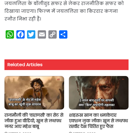
जयललिता के बॉलीवुड सफर से लेकर राजनीतिक सफर को
दिखाया जाएगा। फिल्म में जयललिता का किरदार कंगना
रनौत निभा रही हैं।
W
F
T
E
C
S
h
a
w
m
o
h
a
c
i
a
p
a
t
e
t
i
y
r
Related Articles
s
b
t
l
L
e
A
o
e
i
p
o
r
n
p
k
k
राजामौली की ‘वाराणसी’ का सेट से
शाहरुख खान का धमाकेदार
लीक हुआ वीडियो, खून से लथपथ
एक्शन लुक लीक! खून से लथपथ
नजर आए महेश बाबू
तस्वीर देख चिंतित हुए फैंस