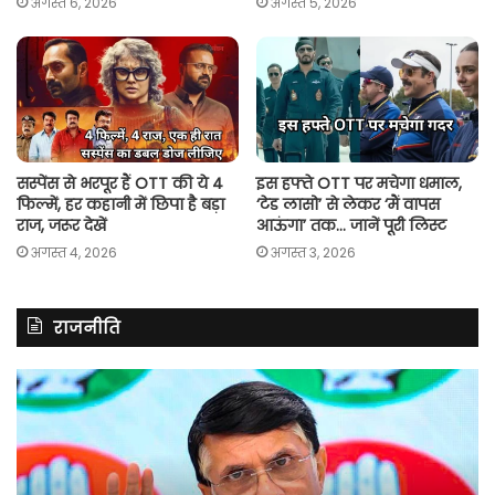
अगस्त 6, 2026
अगस्त 5, 2026
सस्पेंस से भरपूर हैं OTT की ये 4
इस हफ्ते OTT पर मचेगा धमाल,
फिल्में, हर कहानी में छिपा है बड़ा
‘टेड लासो’ से लेकर ‘मैं वापस
राज, जरूर देखें
आऊंगा’ तक… जानें पूरी लिस्ट
अगस्त 4, 2026
अगस्त 3, 2026
राजनीति
असम
रित
में
झि
दर्ज
ने
मामले
लॉ
में
की