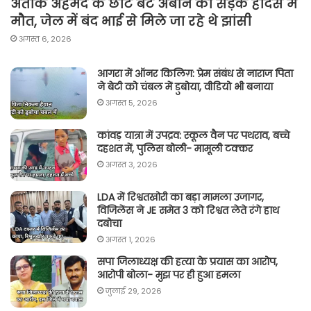
अतीक अहमद के छोटे बेटे अबान की सड़क हादसे में
मौत, जेल में बंद भाई से मिले जा रहे थे झांसी
अगस्त 6, 2026
आगरा में ऑनर किलिग़: प्रेम संबंध से नाराज पिता
ने बेटी को चंबल में डुबोया, वीडियो भी बनाया
अगस्त 5, 2026
कांवड़ यात्रा में उपद्रव: स्कूल वैन पर पथराव, बच्चे
दहशत में, पुलिस बोली- मामूली टक्कर
अगस्त 3, 2026
LDA में रिश्वतखोरी का बड़ा मामला उजागर,
विजिलेंस ने JE समेत 3 को रिश्वत लेते रंगे हाथ
दबोचा
अगस्त 1, 2026
सपा जिलाध्यक्ष की हत्या के प्रयास का आरोप,
आरोपी बोला- मुझ पर ही हुआ हमला
जुलाई 29, 2026