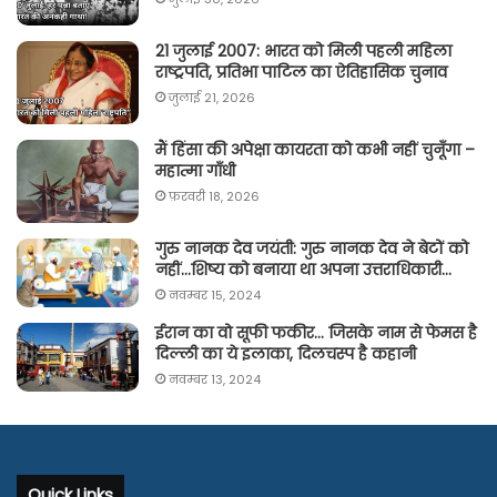
21 जुलाई 2007: भारत को मिली पहली महिला
राष्ट्रपति, प्रतिभा पाटिल का ऐतिहासिक चुनाव
जुलाई 21, 2026
मैं हिंसा की अपेक्षा कायरता को कभी नहीं चुनूँगा –
महात्मा गाँधी
फ़रवरी 18, 2026
गुरु नानक देव जयंती: गुरु नानक देव ने बेटों को
नहीं…शिष्य को बनाया था अपना उत्तराधिकारी…
नवम्बर 15, 2024
ईरान का वो सूफी फकीर… जिसके नाम से फेमस है
दिल्ली का ये इलाका, दिलचस्प है कहानी
नवम्बर 13, 2024
Quick Links