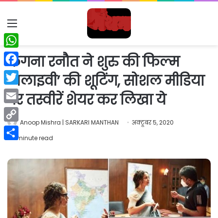
Menu
WhatsApp
कंगना रनौत ने शुरु की फिल्म
Facebook
‘थलाइवी’ की शूटिंग, सोशल मीडिया
Twitter
पर तस्वीरें शेयर कर लिखा ये
Email
Anoop Mishra | SARKARI MANTHAN
अक्टूबर 5, 2020
Copy
1 minute read
Link
Share