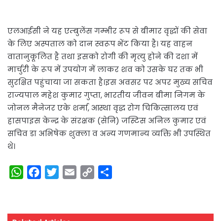
एलआईसी ने यह एम्बुलेंस गम्भीर रूप से बीमार वृद्धों की सेवा
के लिए अस्पताल को दान स्वरूप भेंट किया है। यह वाहन
वातानुकूलित है तथा इसको रोगी की मृत्यु होने की दशा में
मार्चुरी के रूप में उपयोग में लाकर शव को उसके घर तक भी
सुरक्षित पहुंचाया जा सकता है।इस अवसर पर अपर मुख्य सचिव
राज्यपाल महेश कुमार गुप्ता, भारतीय जीवन बीमा निगम के
जोनल मैनेजर एके शर्मा, आस्था वृद्ध रोग चिकित्सालय एवं
हासपाइस केन्द्र के संरक्षक (सेनि) जस्टिस अनिल कुमार एवं
सचिव डा अभिषेक शुक्ला व अन्य गणमान्य व्यक्ति भी उपस्थित
थे।
W
F
T
E
C
S
h
a
w
m
o
h
a
c
i
a
p
a
t
e
t
i
y
r