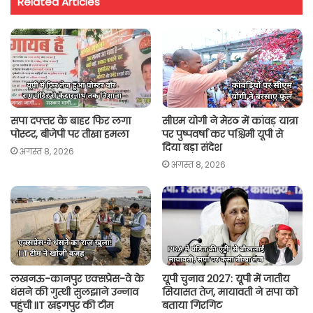
Related Articles
s
b
t
l
L
e
A
o
e
i
p
o
r
n
p
k
k
सपा दफ्तर के बाहर फिर लगा
सीएम योगी ने मेरठ में कांवड़ यात्रा
पोस्टर, बीजेपी पर तीखा हमला
पर पुष्पवर्षा कर पश्चिमी यूपी से
दिया बड़ा संदेश
अगस्त 8, 2026
अगस्त 8, 2026
लखनऊ-कानपुर एक्सप्रेस-वे के
यूपी चुनाव 2027: यूपी में जातीय
धंसने की गुत्थी सुलझाने उन्नाव
सियासत तेज, मायावती ने सपा को
पहुंची IIT खड़गपुर की टीम
बताया गिरगिट