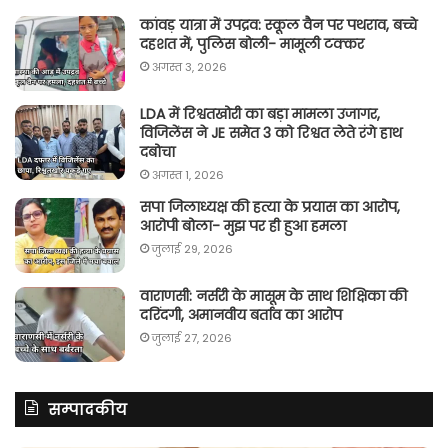
कांवड़ यात्रा में उपद्रव: स्कूल वैन पर पथराव, बच्चे
दहशत में, पुलिस बोली- मामूली टक्कर
अगस्त 3, 2026
LDA में रिश्वतखोरी का बड़ा मामला उजागर,
विजिलेंस ने JE समेत 3 को रिश्वत लेते रंगे हाथ
दबोचा
अगस्त 1, 2026
सपा जिलाध्यक्ष की हत्या के प्रयास का आरोप,
आरोपी बोला- मुझ पर ही हुआ हमला
जुलाई 29, 2026
वाराणसी: नर्सरी के मासूम के साथ शिक्षिका की
दरिंदगी, अमानवीय बर्ताव का आरोप
जुलाई 27, 2026
सम्पादकीय