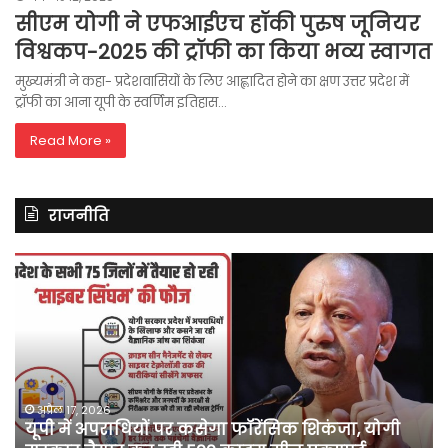
सीएम योगी ने एफआईएच हॉकी पुरुष जूनियर
विश्वकप-2025 की ट्रॉफी का किया भव्य स्वागत
मुख्यमंत्री ने कहा- प्रदेशवासियों के लिए आह्लादित होने का क्षण उत्तर प्रदेश में
ट्रॉफी का आना यूपी के स्वर्णिम इतिहास…
Read More »
राजनीति
असम
रित
में
झि
दर्ज
ने
मामले
लॉ
में
की
कांग्रेस
अ
नेता
दू
पवन
फो
अप्रैल 10, 2026
असम में दर्ज मामले में कांग्रेस नेता पवन खेड़ा को एक
खेड़ा
बु