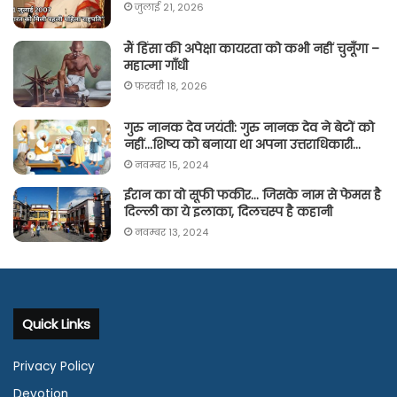
जुलाई 21, 2026
मैं हिंसा की अपेक्षा कायरता को कभी नहीं चुनूँगा –
महात्मा गाँधी
फ़रवरी 18, 2026
गुरु नानक देव जयंती: गुरु नानक देव ने बेटों को
नहीं…शिष्य को बनाया था अपना उत्तराधिकारी…
नवम्बर 15, 2024
ईरान का वो सूफी फकीर… जिसके नाम से फेमस है
दिल्ली का ये इलाका, दिलचस्प है कहानी
नवम्बर 13, 2024
Quick Links
Privacy Policy
Devotion