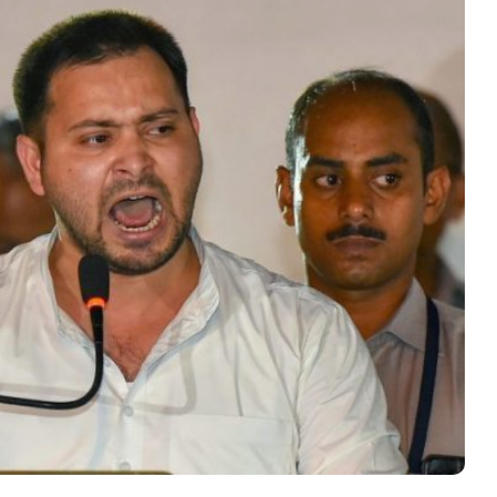
शिवसेना
UBT
में
बड़ा
भूचाल,
6
सांसदों
की सरकार
जून 17, 2026
ने
भेदभाव
शिवसेना UBT में बड़ा भूचाल, 6 सांसदों ने
छोड़ा
छोड़ा साथ, इस पार्टी में हुए शामिल!
साथ,
इस
पार्टी
में
हुए
शामिल!