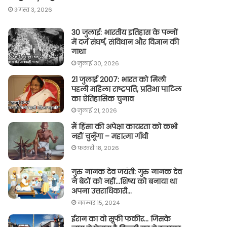
अगस्त 3, 2026
30 जुलाई: भारतीय इतिहास के पन्नों
में दर्ज संघर्ष, संविधान और विज्ञान की
गाथा
जुलाई 30, 2026
21 जुलाई 2007: भारत को मिली
पहली महिला राष्ट्रपति, प्रतिभा पाटिल
का ऐतिहासिक चुनाव
जुलाई 21, 2026
मैं हिंसा की अपेक्षा कायरता को कभी
नहीं चुनूँगा – महात्मा गाँधी
फ़रवरी 18, 2026
गुरु नानक देव जयंती: गुरु नानक देव
ने बेटों को नहीं…शिष्य को बनाया था
अपना उत्तराधिकारी…
नवम्बर 15, 2024
ईरान का वो सूफी फकीर… जिसके