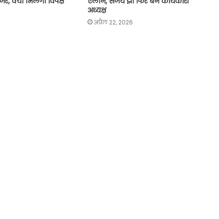
जर, क्या मिलेगा विपक्ष
ऐलान, संजय झा फिर बने कार्यकारी
अध्यक्ष
अप्रैल 22, 2026