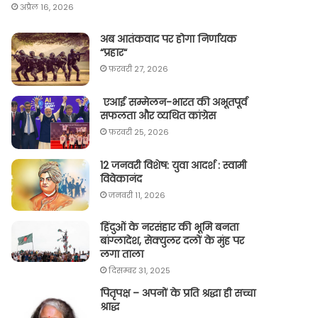
अप्रैल 16, 2026
अब आतंकवाद पर होगा निर्णायक
“प्रहार“
फ़रवरी 27, 2026
एआई सम्मेलन-भारत की अभूतपूर्व
सफलता और व्यथित कांग्रेस
फ़रवरी 25, 2026
12 जनवरी विशेष: युवा आदर्श : स्वामी
विवेकानंद
जनवरी 11, 2026
हिंदुओं के नरसंहार की भूमि बनता
बांग्लादेश, सेक्युलर दलों के मुंह पर
लगा ताला
दिसम्बर 31, 2025
पितृपक्ष – अपनों के प्रति श्रद्धा ही सच्चा
श्राद्ध