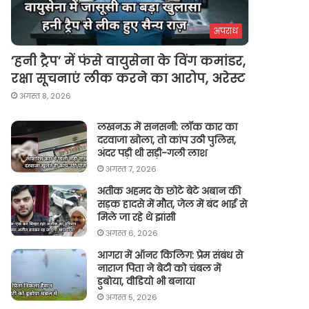
अपराध
‘हनी ट्रैप’ में फंसे वायुसेना के विंग कमांडर,
रक्षा सूचनाएं लीक करने का आरोप, अरेस्ट
अगस्त 8, 2026
लखनऊ में सनसनी: लॉक कार का
दरवाजा खोला, तो कांप उठी पुलिस,
अंदर पड़ी थी सड़ी-गली लाश
अगस्त 7, 2026
अतीक अहमद के छोटे बेटे अबान की
सड़क हादसे में मौत, जेल में बंद भाई से
मिले जा रहे थे झांसी
अगस्त 6, 2026
आगरा में ऑनर किलिग़: प्रेम संबंध से
नाराज पिता ने बेटी को चंबल में
डुबोया, वीडियो भी बनाया
अगस्त 5, 2026