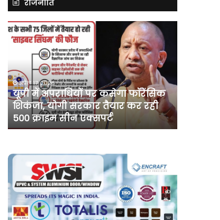
राजनीति
असम
में
दर्ज
मामले
में
कांग्रेस
नेता
कसेगा फॉरेंसिक
अप्रैल 10, 2026
पवन
ैयार कर रही
असम में दर्ज मामले में कांग्रेस नेता
खेड़ा
्ट
खेड़ा को एक सप्ताह की अग्रिम जम
को
एक
सप्ताह
की
अग्रिम
जमानत