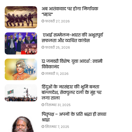
अब आतंकवाद पर होगा निर्णायक
“प्रहार“
फ़रवरी 27, 2026
एआई सम्मेलन-भारत की अभूतपूर्व
सफलता और व्यथित कांग्रेस
फ़रवरी 25, 2026
12 जनवरी विशेष: युवा आदर्श : स्वामी
विवेकानंद
जनवरी 11, 2026
हिंदुओं के नरसंहार की भूमि बनता
बांग्लादेश, सेक्युलर दलों के मुंह पर
लगा ताला
दिसम्बर 31, 2025
पितृपक्ष – अपनों के प्रति श्रद्धा ही सच्चा
श्राद्ध
सितम्बर 7, 2025