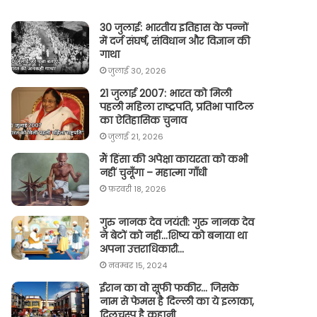
30 जुलाई: भारतीय इतिहास के पन्नों
में दर्ज संघर्ष, संविधान और विज्ञान की
गाथा
जुलाई 30, 2026
21 जुलाई 2007: भारत को मिली
पहली महिला राष्ट्रपति, प्रतिभा पाटिल
का ऐतिहासिक चुनाव
जुलाई 21, 2026
मैं हिंसा की अपेक्षा कायरता को कभी
नहीं चुनूँगा – महात्मा गाँधी
फ़रवरी 18, 2026
गुरु नानक देव जयंती: गुरु नानक देव
ने बेटों को नहीं…शिष्य को बनाया था
अपना उत्तराधिकारी…
नवम्बर 15, 2024
ईरान का वो सूफी फकीर… जिसके
नाम से फेमस है दिल्ली का ये इलाका,
दिलचस्प है कहानी