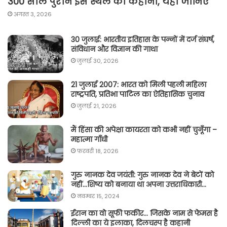
300 साल पुराने इस स्थल की कहानी, यहां जानिए
अगस्त 3, 2026
30 जुलाई: भारतीय इतिहास के पन्नों में दर्ज संघर्ष,
संविधान और विज्ञान की गाथा
जुलाई 30, 2026
21 जुलाई 2007: भारत को मिली पहली महिला
राष्ट्रपति, प्रतिभा पाटिल का ऐतिहासिक चुनाव
जुलाई 21, 2026
मैं हिंसा की अपेक्षा कायरता को कभी नहीं चुनूँगा –
महात्मा गाँधी
फ़रवरी 18, 2026
गुरु नानक देव जयंती: गुरु नानक देव ने बेटों को
नहीं…शिष्य को बनाया था अपना उत्तराधिकारी…
नवम्बर 15, 2024
ईरान का वो सूफी फकीर… जिसके नाम से फेमस है
दिल्ली का ये इलाका, दिलचस्प है कहानी