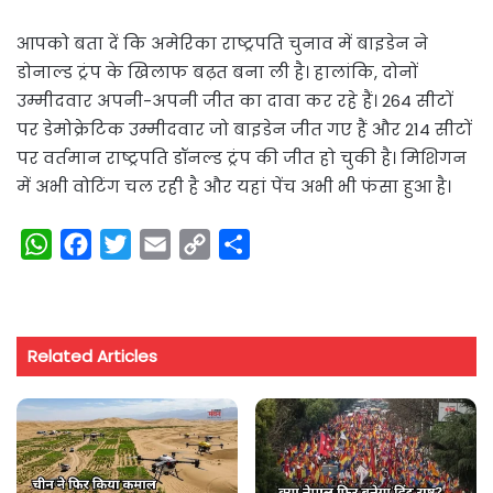
आपको बता दें कि अमेरिका राष्ट्रपति चुनाव में बाइडेन ने
डोनाल्ड ट्रंप के खिलाफ बढ़त बना ली है। हालांकि, दोनों
उम्मीदवार अपनी-अपनी जीत का दावा कर रहे हैं। 264 सीटों
पर डेमोक्रेटिक उम्मीदवार जो बाइडेन जीत गए हैं और 214 सीटों
पर वर्तमान राष्ट्रपति डॉनल्ड ट्रंप की जीत हो चुकी है। मिशिगन
में अभी वोटिंग चल रही है और यहां पेंच अभी भी फंसा हुआ है।
W
F
T
E
C
S
h
a
w
m
o
h
a
c
i
a
p
a
t
e
t
i
y
r
Related Articles
s
b
t
l
L
e
A
o
e
i
p
o
r
n
p
k
k