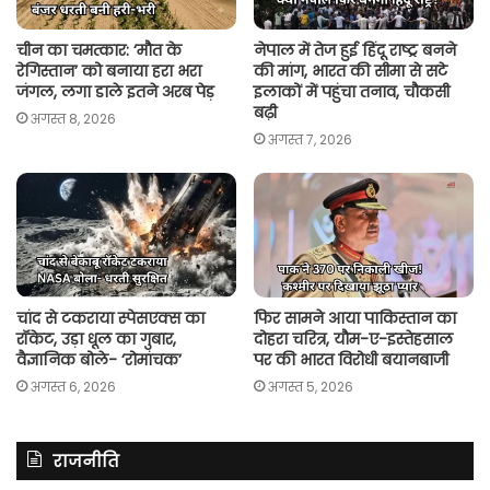
चीन का चमत्कार: ‘मौत के
नेपाल में तेज हुई हिंदू राष्ट्र बनने
रेगिस्तान’ को बनाया हरा भरा
की मांग, भारत की सीमा से सटे
जंगल, लगा डाले इतने अरब पेड़
इलाकों में पहुंचा तनाव, चौकसी
बढ़ी
अगस्त 8, 2026
अगस्त 7, 2026
चांद से टकराया स्पेसएक्स का
फिर सामने आया पाकिस्तान का
रॉकेट, उड़ा धूल का गुबार,
दोहरा चरित्र, यौम-ए-इस्तेहसाल
वैज्ञानिक बोले- ‘रोमांचक’
पर की भारत विरोधी बयानबाजी
अगस्त 6, 2026
अगस्त 5, 2026
राजनीति