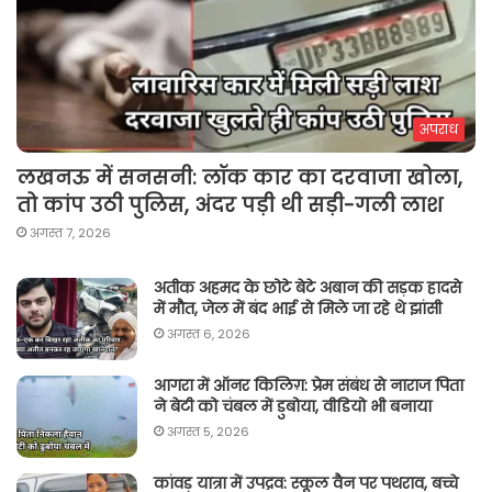
अपराध
लखनऊ में सनसनी: लॉक कार का दरवाजा खोला,
तो कांप उठी पुलिस, अंदर पड़ी थी सड़ी-गली लाश
अगस्त 7, 2026
अतीक अहमद के छोटे बेटे अबान की सड़क हादसे
में मौत, जेल में बंद भाई से मिले जा रहे थे झांसी
अगस्त 6, 2026
आगरा में ऑनर किलिग़: प्रेम संबंध से नाराज पिता
ने बेटी को चंबल में डुबोया, वीडियो भी बनाया
अगस्त 5, 2026
कांवड़ यात्रा में उपद्रव: स्कूल वैन पर पथराव, बच्चे