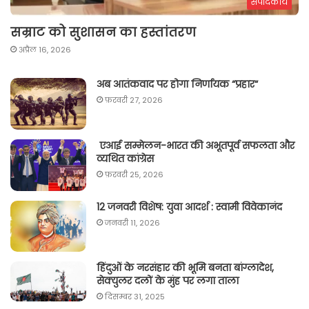
संपादकीय
सम्राट को सुशासन का हस्तांतरण
अप्रैल 16, 2026
अब आतंकवाद पर होगा निर्णायक “प्रहार“
फ़रवरी 27, 2026
एआई सम्मेलन-भारत की अभूतपूर्व सफलता और
व्यथित कांग्रेस
फ़रवरी 25, 2026
12 जनवरी विशेष: युवा आदर्श : स्वामी विवेकानंद
जनवरी 11, 2026
हिंदुओं के नरसंहार की भूमि बनता बांग्लादेश,
सेक्युलर दलों के मुंह पर लगा ताला
दिसम्बर 31, 2025