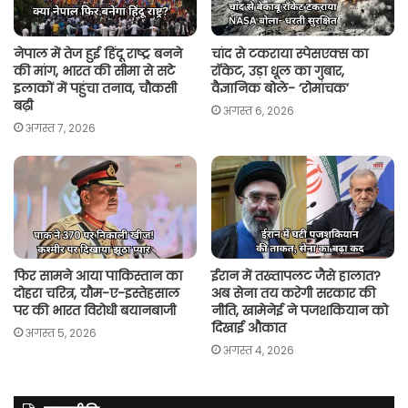
नेपाल में तेज हुई हिंदू राष्ट्र बनने
चांद से टकराया स्पेसएक्स का
की मांग, भारत की सीमा से सटे
रॉकेट, उड़ा धूल का गुबार,
इलाकों में पहुंचा तनाव, चौकसी
वैज्ञानिक बोले- ‘रोमांचक’
बढ़ी
अगस्त 6, 2026
अगस्त 7, 2026
फिर सामने आया पाकिस्तान का
ईरान में तख्तापलट जैसे हालात?
दोहरा चरित्र, यौम-ए-इस्तेहसाल
अब सेना तय करेगी सरकार की
पर की भारत विरोधी बयानबाजी
नीति, खामेनेई ने पजशकियान को
दिखाई औकात
अगस्त 5, 2026
अगस्त 4, 2026