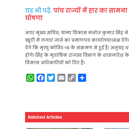
यह भी पढ़ें:
पांच राज्यों में हार का सामना
घोषणा
अपर मुख्य सचिव, ग्राम्य विकास मनोज कुमार सिंह ने 
ड्यूटी में लगाए जाने का प्रमाणपत्र कार्यालयाध्यक्ष देंग
देंगे कि मृत्यु कोविड-19 के संक्रमण से हुई है। अनुग
होंगे। सिंह के मुताबिक राजस्व विभाग के शासनादेश के
विकास अधिकारियों को दिए हैं।
W
F
T
E
C
S
h
a
w
m
o
h
a
c
i
a
p
a
t
e
t
i
y
r
s
b
t
l
L
e
Related Articles
A
o
e
i
p
o
r
n