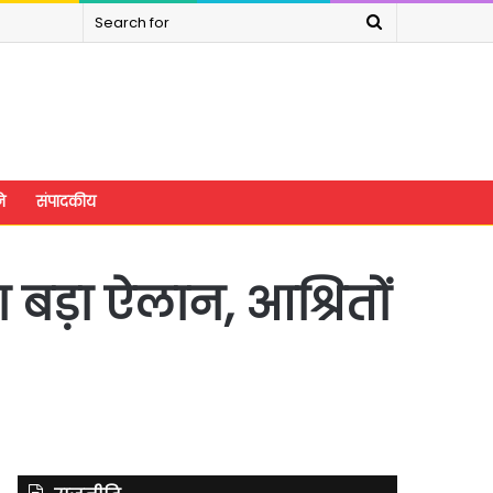
Search
for
े
संपादकीय
 बड़ा ऐलान, आश्रितों