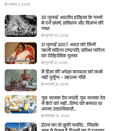
अगस्त 3, 2026
30 जुलाई: भारतीय इतिहास के पन्नों
में दर्ज संघर्ष, संविधान और विज्ञान की
गाथा
जुलाई 30, 2026
21 जुलाई 2007: भारत को मिली
पहली महिला राष्ट्रपति, प्रतिभा पाटिल
का ऐतिहासिक चुनाव
जुलाई 21, 2026
मैं हिंसा की अपेक्षा कायरता को कभी
नहीं चुनूँगा – महात्मा गाँधी
फ़रवरी 18, 2026
गुरु नानक देव जयंती: गुरु नानक देव
ने बेटों को नहीं…शिष्य को बनाया था
अपना उत्तराधिकारी…
नवम्बर 15, 2024
ईरान का वो सूफी फकीर… जिसके
नाम से फेमस है दिल्ली का ये इलाका,