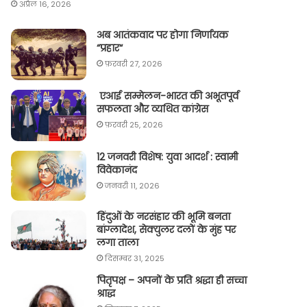
अप्रैल 16, 2026
अब आतंकवाद पर होगा निर्णायक
“प्रहार“
फ़रवरी 27, 2026
एआई सम्मेलन-भारत की अभूतपूर्व
सफलता और व्यथित कांग्रेस
फ़रवरी 25, 2026
12 जनवरी विशेष: युवा आदर्श : स्वामी
विवेकानंद
जनवरी 11, 2026
हिंदुओं के नरसंहार की भूमि बनता
बांग्लादेश, सेक्युलर दलों के मुंह पर
लगा ताला
दिसम्बर 31, 2025
पितृपक्ष – अपनों के प्रति श्रद्धा ही सच्चा
श्राद्ध