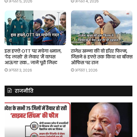
अगस्त 5, 2026
अगस्त 4, 2026
इस हफ्ते OTT पर मचेगा धमाल,
राजेश खन्ना की वो हॉरर फिल्म,
‘टेड लासो’ से लेकर ‘मैं वापस
जिसने 8 हफ्ते तक किया था बॉक्स
आऊंगा’ तक… जानें पूरी लिस्ट
ऑफिस पर राज
अगस्त 3, 2026
अगस्त 1, 2026
राजनीति
असम
में
धियों
दर्ज
मामले
गा
में