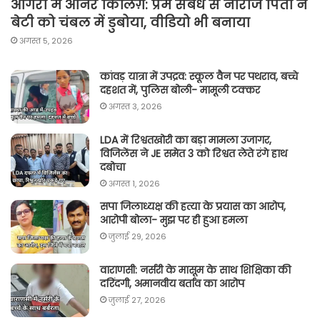
आगरा में ऑनर किलिग़: प्रेम संबंध से नाराज पिता ने
बेटी को चंबल में डुबोया, वीडियो भी बनाया
अगस्त 5, 2026
कांवड़ यात्रा में उपद्रव: स्कूल वैन पर पथराव, बच्चे
दहशत में, पुलिस बोली- मामूली टक्कर
अगस्त 3, 2026
LDA में रिश्वतखोरी का बड़ा मामला उजागर,
विजिलेंस ने JE समेत 3 को रिश्वत लेते रंगे हाथ
दबोचा
अगस्त 1, 2026
सपा जिलाध्यक्ष की हत्या के प्रयास का आरोप,
आरोपी बोला- मुझ पर ही हुआ हमला
जुलाई 29, 2026
वाराणसी: नर्सरी के मासूम के साथ शिक्षिका की
दरिंदगी, अमानवीय बर्ताव का आरोप
जुलाई 27, 2026