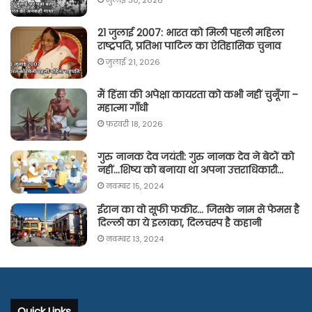
जुलाई 30, 2026
21 जुलाई 2007: भारत को मिली पहली महिला
राष्ट्रपति, प्रतिभा पाटिल का ऐतिहासिक चुनाव
जुलाई 21, 2026
मैं हिंसा की अपेक्षा कायरता को कभी नहीं चुनूँगा –
महात्मा गाँधी
फ़रवरी 18, 2026
गुरु नानक देव जयंती: गुरु नानक देव ने बेटों को
नहीं…शिष्य को बनाया था अपना उत्तराधिकारी…
नवम्बर 15, 2024
ईरान का वो सूफी फकीर… जिसके नाम से फेमस है
दिल्ली का ये इलाका, दिलचस्प है कहानी
नवम्बर 13, 2024
Quick Links