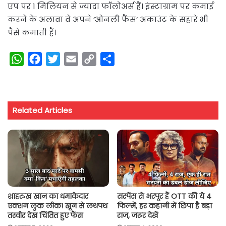
एप पर 1 मिलियन से ज्यादा फॉलोअर्स हैं। इंस्टाग्राम पर कमाई
करने के अलावा वे अपने ‘ओनली फैंस’ अकाउंट के सहारे भी
पैसे कमाती हैं।
W
F
T
E
C
S
h
a
w
m
o
h
a
c
i
a
p
a
t
e
t
i
y
r
Related Articles
s
b
t
l
L
e
A
o
e
i
p
o
r
n
p
k
k
शाहरुख खान का धमाकेदार
सस्पेंस से भरपूर हैं OTT की ये 4
एक्शन लुक लीक! खून से लथपथ
फिल्में, हर कहानी में छिपा है बड़ा
तस्वीर देख चिंतित हुए फैंस
राज, जरूर देखें