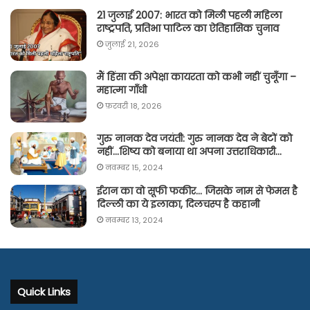
21 जुलाई 2007: भारत को मिली पहली महिला
राष्ट्रपति, प्रतिभा पाटिल का ऐतिहासिक चुनाव
जुलाई 21, 2026
मैं हिंसा की अपेक्षा कायरता को कभी नहीं चुनूँगा –
महात्मा गाँधी
फ़रवरी 18, 2026
गुरु नानक देव जयंती: गुरु नानक देव ने बेटों को
नहीं…शिष्य को बनाया था अपना उत्तराधिकारी…
नवम्बर 15, 2024
ईरान का वो सूफी फकीर… जिसके नाम से फेमस है
दिल्ली का ये इलाका, दिलचस्प है कहानी
नवम्बर 13, 2024
Quick Links