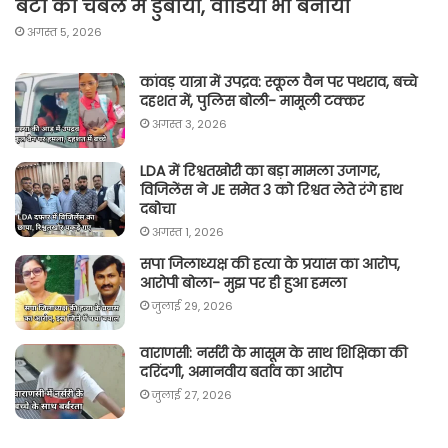
बेटी को चंबल में डुबोया, वीडियो भी बनाया
अगस्त 5, 2026
कांवड़ यात्रा में उपद्रव: स्कूल वैन पर पथराव, बच्चे
दहशत में, पुलिस बोली- मामूली टक्कर
अगस्त 3, 2026
LDA में रिश्वतखोरी का बड़ा मामला उजागर,
विजिलेंस ने JE समेत 3 को रिश्वत लेते रंगे हाथ
दबोचा
अगस्त 1, 2026
सपा जिलाध्यक्ष की हत्या के प्रयास का आरोप,
आरोपी बोला- मुझ पर ही हुआ हमला
जुलाई 29, 2026
वाराणसी: नर्सरी के मासूम के साथ शिक्षिका की
दरिंदगी, अमानवीय बर्ताव का आरोप
जुलाई 27, 2026