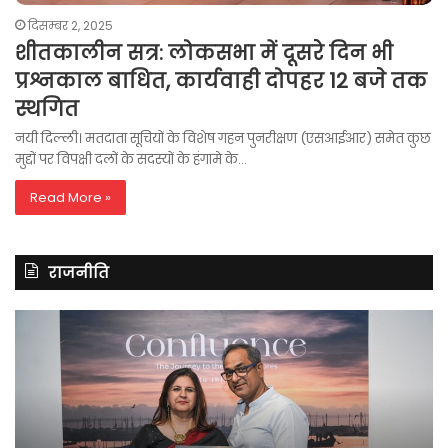
दिसम्बर 2, 2025
शीतकालीन सत्र: लोकसभा में दूसरे दिन भी
प्रश्नकाल बाधित, कार्यवाही दोपहर 12 बजे तक
स्थगित
नयी दिल्ली। मतदाता सूचियों के विशेष गहन पुनरीक्षण (एसआईआर) समेत कुछ
मुद्दों पर विपक्षी दलों के सदस्यों के हंगामे के…
Read More »
राजनीति
रितु
रा
झिंगोन
गां
ने
बो
लॉन्च
कां
की
की
अपनी
सर
दूसरी
बन