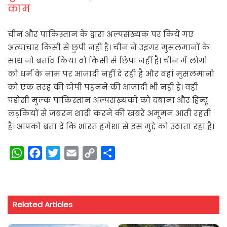
काम
चीन और पाकिस्तान के द्वारा अल्पसंख्यक पर किये गए
अत्याचार किसी से छुपी नहीं है। चीन ने उइगर मुसलमानों के
साथ जो बर्ताव किया वो किसी से छिपा नहीं है। चीन में लोगो
को धर्म के नाम पर आजादी नहीं दे रही है और वहां मुसलमानो
को एक तरह की टोपी पहनने की आजादी भी नहीं है। वही
पड़ोसी मुल्क पाकिस्तान अल्पसंख़्यको को दबाना और हिन्दू
लड़कियों से जबरन शादी करने की खबरे अमूमन आती रहती
है। आपको बता दें कि भारत हमेशा से इस मुद्दे को उठाता रहा है।
W
F
T
E
C
S
h
a
w
m
o
h
a
c
i
a
p
a
t
e
t
i
y
r
Related Articles
s
b
t
l
L
e
A
o
e
i