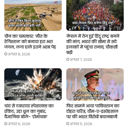
p
o
r
n
p
k
k
चीन का चमत्कार: ‘मौत के
नेपाल में तेज हुई हिंदू राष्ट्र बनने
रेगिस्तान’ को बनाया हरा भरा
की मांग, भारत की सीमा से सटे
जंगल, लगा डाले इतने अरब पेड़
इलाकों में पहुंचा तनाव, चौकसी
बढ़ी
अगस्त 8, 2026
अगस्त 7, 2026
चांद से टकराया स्पेसएक्स का
फिर सामने आया पाकिस्तान का
रॉकेट, उड़ा धूल का गुबार,
दोहरा चरित्र, यौम-ए-इस्तेहसाल
वैज्ञानिक बोले- ‘रोमांचक’
पर की भारत विरोधी बयानबाजी
अगस्त 6, 2026
अगस्त 5, 2026