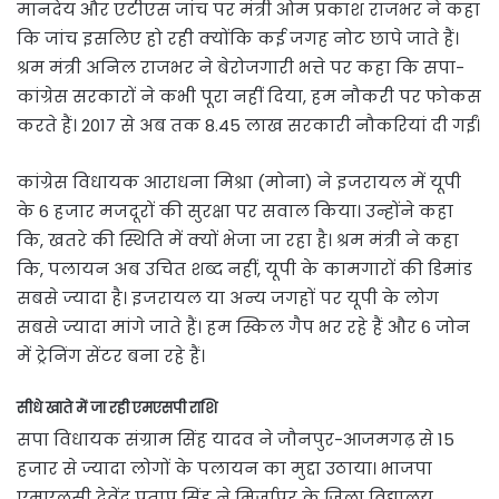
मानदेय और एटीएस जांच पर मंत्री ओम प्रकाश राजभर ने कहा
कि जांच इसलिए हो रही क्योंकि कई जगह नोट छापे जाते हैं।
श्रम मंत्री अनिल राजभर ने बेरोजगारी भत्ते पर कहा कि सपा-
कांग्रेस सरकारों ने कभी पूरा नहीं दिया, हम नौकरी पर फोकस
करते हैं। 2017 से अब तक 8.45 लाख सरकारी नौकरियां दी गईं।
कांग्रेस विधायक आराधना मिश्रा (मोना) ने इजरायल में यूपी
के 6 हजार मजदूरों की सुरक्षा पर सवाल किया। उन्होंने कहा
कि, खतरे की स्थिति में क्यों भेजा जा रहा है। श्रम मंत्री ने कहा
कि, पलायन अब उचित शब्द नहीं, यूपी के कामगारों की डिमांड
सबसे ज्यादा है। इजरायल या अन्य जगहों पर यूपी के लोग
सबसे ज्यादा मांगे जाते हैं। हम स्किल गैप भर रहे हैं और 6 जोन
में ट्रेनिंग सेंटर बना रहे हैं।
सीधे खाते में जा रही एमएसपी राशि
सपा विधायक संग्राम सिंह यादव ने जौनपुर-आजमगढ़ से 15
हजार से ज्यादा लोगों के पलायन का मुद्दा उठाया। भाजपा
एमएलसी देवेंद्र प्रताप सिंह ने मिर्जापुर के जिला विद्यालय