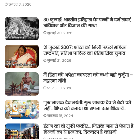
अगस्त 3, 2026
30 जुलाई: भारतीय इतिहास के पन्नों में दर्ज संघर्ष,
संविधान और विज्ञान की गाथा
जुलाई 30, 2026
21 जुलाई 2007: भारत को मिली पहली महिला
राष्ट्रपति, प्रतिभा पाटिल का ऐतिहासिक चुनाव
जुलाई 21, 2026
मैं हिंसा की अपेक्षा कायरता को कभी नहीं चुनूँगा –
महात्मा गाँधी
फ़रवरी 18, 2026
गुरु नानक देव जयंती: गुरु नानक देव ने बेटों को
नहीं…शिष्य को बनाया था अपना उत्तराधिकारी…
नवम्बर 15, 2024
ईरान का वो सूफी फकीर… जिसके नाम से फेमस है
दिल्ली का ये इलाका, दिलचस्प है कहानी