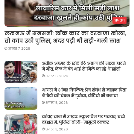
अपराध
लखनऊ में सनसनी: लॉक कार का दरवाजा खोला,
तो कांप उठी पुलिस, अंदर पड़ी थी सड़ी-गली लाश
अगस्त 7, 2026
अतीक अहमद के छोटे बेटे अबान की सड़क हादसे
में मौत, जेल में बंद भाई से मिले जा रहे थे झांसी
अगस्त 6, 2026
आगरा में ऑनर किलिग़: प्रेम संबंध से नाराज पिता
ने बेटी को चंबल में डुबोया, वीडियो भी बनाया
अगस्त 5, 2026
कांवड़ यात्रा में उपद्रव: स्कूल वैन पर पथराव, बच्चे
दहशत में, पुलिस बोली- मामूली टक्कर
अगस्त 3, 2026