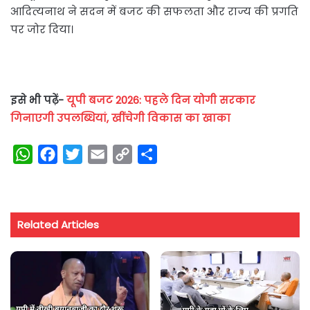
आदित्यनाथ ने सदन में बजट की सफलता और राज्य की प्रगति
पर जोर दिया।
इसे भी पढ़ें-
यूपी बजट 2026: पहले दिन योगी सरकार
गिनाएगी उपलब्धियां, खींचेगी विकास का खाका
W
F
T
E
C
S
h
a
w
m
o
h
a
c
i
a
p
a
t
e
t
i
y
r
Related Articles
s
b
t
l
L
e
A
o
e
i
p
o
r
n
p
k
k