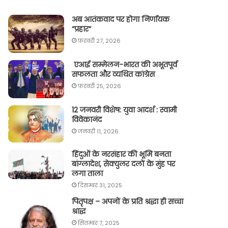
अब आतंकवाद पर होगा निर्णायक
“प्रहार“
फ़रवरी 27, 2026
एआई सम्मेलन-भारत की अभूतपूर्व
सफलता और व्यथित कांग्रेस
फ़रवरी 25, 2026
12 जनवरी विशेष: युवा आदर्श : स्वामी
विवेकानंद
जनवरी 11, 2026
हिंदुओं के नरसंहार की भूमि बनता
बांग्लादेश, सेक्युलर दलों के मुंह पर
लगा ताला
दिसम्बर 31, 2025
पितृपक्ष – अपनों के प्रति श्रद्धा ही सच्चा
श्राद्ध
सितम्बर 7, 2025