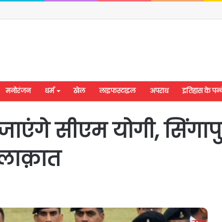
मनोरंजन
धर्म
खेल
लाइफस्टाइल
अपराध
इतिहास के पन्न
श जाएंगे सीएम योगी, सिंगाप
मुलाक़ात