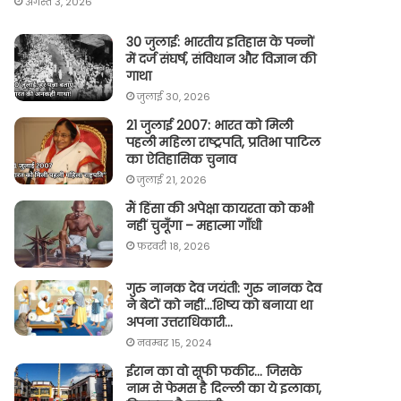
अगस्त 3, 2026
30 जुलाई: भारतीय इतिहास के पन्नों
में दर्ज संघर्ष, संविधान और विज्ञान की
गाथा
जुलाई 30, 2026
21 जुलाई 2007: भारत को मिली
पहली महिला राष्ट्रपति, प्रतिभा पाटिल
का ऐतिहासिक चुनाव
जुलाई 21, 2026
मैं हिंसा की अपेक्षा कायरता को कभी
नहीं चुनूँगा – महात्मा गाँधी
फ़रवरी 18, 2026
गुरु नानक देव जयंती: गुरु नानक देव
ने बेटों को नहीं…शिष्य को बनाया था
अपना उत्तराधिकारी…
नवम्बर 15, 2024
ईरान का वो सूफी फकीर… जिसके
नाम से फेमस है दिल्ली का ये इलाका,