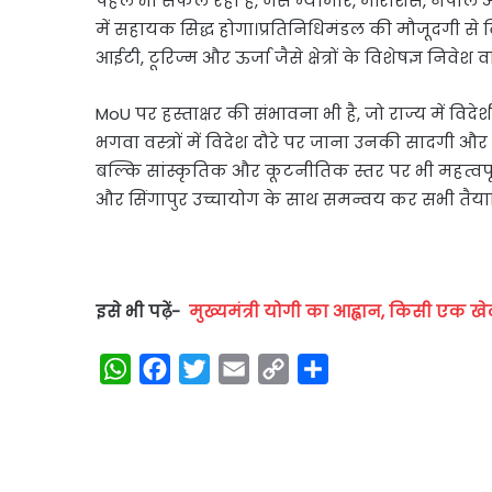
पहले भी सफल रही हैं, जैसे म्यांमार, मॉरीशस, नेपाल
में सहायक सिद्ध होगा।प्रतिनिधिमंडल की मौजूदगी से विभ
आईटी, टूरिज्म और ऊर्जा जैसे क्षेत्रों के विशेषज्ञ निवेश वा
MoU पर हस्ताक्षर की संभावना भी है, जो राज्य में विदेश
भगवा वस्त्रों में विदेश दौरे पर जाना उनकी सादगी औ
बल्कि सांस्कृतिक और कूटनीतिक स्तर पर भी महत्वपूर्ण
और सिंगापुर उच्चायोग के साथ समन्वय कर सभी तैयारिय
इसे भी पढ़ें-
मुख्यमंत्री योगी का आह्वान, किसी एक खे
W
F
T
E
C
S
h
a
w
m
o
h
a
c
i
a
p
a
t
e
t
i
y
r
s
b
t
l
L
e