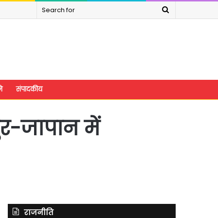
Search
for
े
संपादकीय
ुर-जापान में
राजनीति