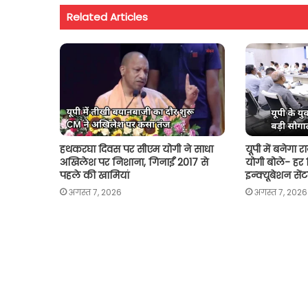
Related Articles
A
o
e
i
p
o
r
n
p
k
k
हथकरघा दिवस पर सीएम योगी ने साधा
यूपी में बनेगा 
अखिलेश पर निशाना, गिनाईं 2017 से
योगी बोले- हर जि
पहले की खामियां
इन्क्यूबेशन सें
अगस्त 7, 2026
अगस्त 7, 2026