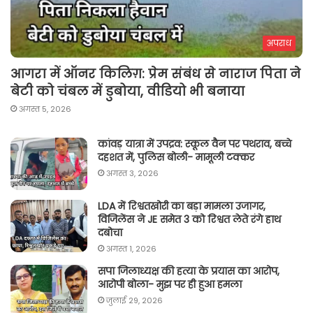
अपराध
आगरा में ऑनर किलिग़: प्रेम संबंध से नाराज पिता ने
बेटी को चंबल में डुबोया, वीडियो भी बनाया
अगस्त 5, 2026
कांवड़ यात्रा में उपद्रव: स्कूल वैन पर पथराव, बच्चे
दहशत में, पुलिस बोली- मामूली टक्कर
अगस्त 3, 2026
LDA में रिश्वतखोरी का बड़ा मामला उजागर,
विजिलेंस ने JE समेत 3 को रिश्वत लेते रंगे हाथ
दबोचा
अगस्त 1, 2026
सपा जिलाध्यक्ष की हत्या के प्रयास का आरोप,
आरोपी बोला- मुझ पर ही हुआ हमला
जुलाई 29, 2026