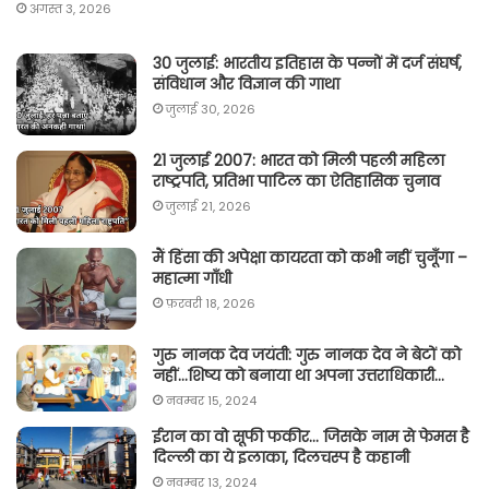
अगस्त 3, 2026
30 जुलाई: भारतीय इतिहास के पन्नों में दर्ज संघर्ष,
संविधान और विज्ञान की गाथा
जुलाई 30, 2026
21 जुलाई 2007: भारत को मिली पहली महिला
राष्ट्रपति, प्रतिभा पाटिल का ऐतिहासिक चुनाव
जुलाई 21, 2026
मैं हिंसा की अपेक्षा कायरता को कभी नहीं चुनूँगा –
महात्मा गाँधी
फ़रवरी 18, 2026
गुरु नानक देव जयंती: गुरु नानक देव ने बेटों को
नहीं…शिष्य को बनाया था अपना उत्तराधिकारी…
नवम्बर 15, 2024
ईरान का वो सूफी फकीर… जिसके नाम से फेमस है
दिल्ली का ये इलाका, दिलचस्प है कहानी
नवम्बर 13, 2024