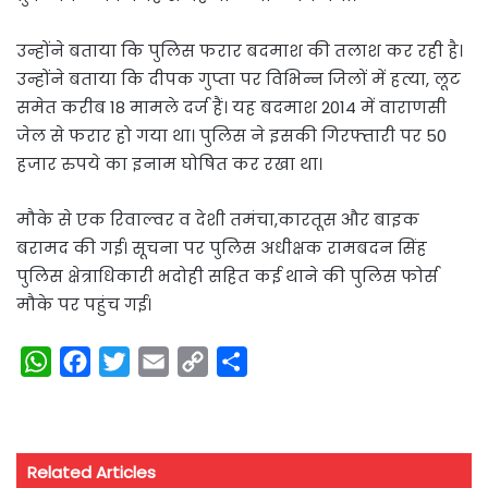
उन्होंने बताया कि पुलिस फरार बदमाश की तलाश कर रही है।
उन्होंने बताया कि दीपक गुप्ता पर विभिन्न जिलों में हत्या, लूट
समेत करीब 18 मामले दर्ज हैं। यह बदमाश 2014 में वाराणसी
जेल से फरार हो गया था। पुलिस ने इसकी गिरफ्तारी पर 50
हजार रुपये का इनाम घोषित कर रखा था।
मौके से एक रिवाल्वर व देशी तमंचा,कारतूस और बाइक
बरामद की गई। सूचना पर पुलिस अधीक्षक रामबदन सिंह
पुलिस क्षेत्राधिकारी भदोही सहित कई थाने की पुलिस फोर्स
मौके पर पहुंच गई।
W
F
T
E
C
S
h
a
w
m
o
h
a
c
i
a
p
a
t
e
t
i
y
r
Related Articles
s
b
t
l
L
e