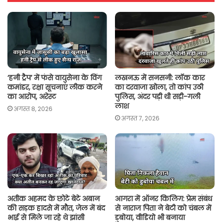
A
o
e
i
p
o
r
n
p
k
k
‘हनी ट्रैप’ में फंसे वायुसेना के विंग
लखनऊ में सनसनी: लॉक कार
कमांडर, रक्षा सूचनाएं लीक करने
का दरवाजा खोला, तो कांप उठी
का आरोप, अरेस्ट
पुलिस, अंदर पड़ी थी सड़ी-गली
लाश
अगस्त 8, 2026
अगस्त 7, 2026
अतीक अहमद के छोटे बेटे अबान
आगरा में ऑनर किलिग़: प्रेम संबंध
की सड़क हादसे में मौत, जेल में बंद
से नाराज पिता ने बेटी को चंबल में
भाई से मिले जा रहे थे झांसी
डुबोया, वीडियो भी बनाया