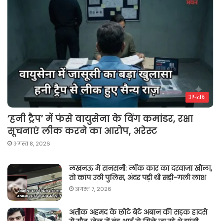
अपराध
‘हनी ट्रैप’ में फंसे वायुसेना के विंग कमांडर, रक्षा
सूचनाएं लीक करने का आरोप, अरेस्ट
अगस्त 8, 2026
लखनऊ में सनसनी: लॉक कार का दरवाजा खोला,
तो कांप उठी पुलिस, अंदर पड़ी थी सड़ी-गली लाश
अगस्त 7, 2026
अतीक अहमद के छोटे बेटे अबान की सड़क हादसे