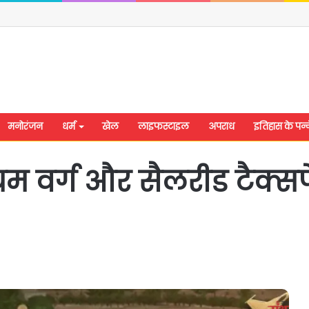
मनोरंजन
धर्म
खेल
लाइफस्टाइल
अपराध
इतिहास के पन्न
 वर्ग और सैलरीड टैक्सपे