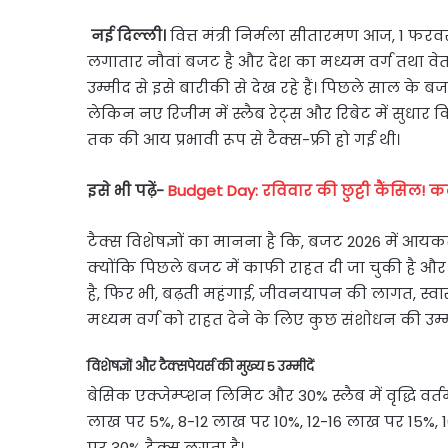
नई दिल्ली।
वित्त मंत्री निर्मला सीतारमण आज, 1 फरव
लगातार नौवां बजट है और देश का मध्यम वर्ग तथा वेत
उम्मीद से इसे बारीकी से देख रहे हैं। पिछले साल के बज
लेकिन नए रिजीम में स्लैब रेट्स और रिबेट में सुधार
तक की आय प्रभावी रूप से टैक्स-फ्री हो गई थी।
इसे भी पढ़ें-
Budget Day: रविवार की छुट्टी कैंसिल!
टैक्स विशेषज्ञों का मानना है कि, बजट 2026 में आयकर
क्योंकि पिछले बजट में काफी राहत दी जा चुकी है और
है, फिर भी, बढ़ती महंगाई, जीवनयापन की लागत, स्वा
मध्यम वर्ग को राहत देने के लिए कुछ संशोधन की उम्म
विशेषज्ञों और टैक्सपेयर्स की मुख्य 5 उम्मीदें
बेसिक एक्जेम्प्शन लिमिट और 30% स्लैब में वृद्धि वर
लाख पर 5%, 8-12 लाख पर 10%, 12-16 लाख पर 15%
पर 30% टैक्स लगता है।