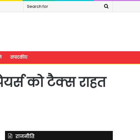
Search
for
े
संपादकीय
यर्स को टैक्स राहत
राजनीति