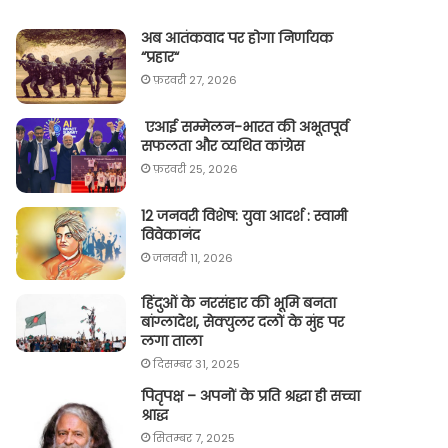
अब आतंकवाद पर होगा निर्णायक
“प्रहार“
फ़रवरी 27, 2026
एआई सम्मेलन-भारत की अभूतपूर्व
सफलता और व्यथित कांग्रेस
फ़रवरी 25, 2026
12 जनवरी विशेष: युवा आदर्श : स्वामी
विवेकानंद
जनवरी 11, 2026
हिंदुओं के नरसंहार की भूमि बनता
बांग्लादेश, सेक्युलर दलों के मुंह पर
लगा ताला
दिसम्बर 31, 2025
पितृपक्ष – अपनों के प्रति श्रद्धा ही सच्चा
श्राद्ध
सितम्बर 7, 2025