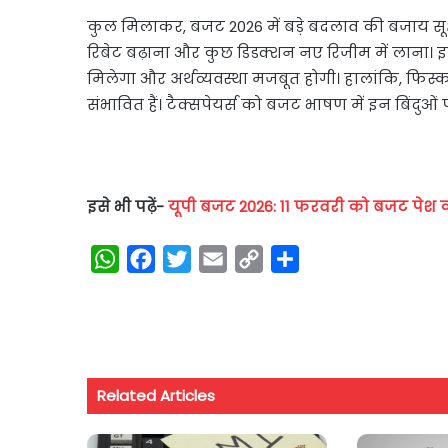
कुल मिलाकर, बजट 2026 में बड़े बदलाव की बजाय सूक्ष्म
रिबेट बढ़ाना और कुछ डिडक्शन नए रिजीम में लाना। इ
मिलेगा और अर्थव्यवस्था मजबूत होगी। हालांकि, फिस
संभावित हैं। टैक्सपेयर्स को बजट भाषण में इन बिंदु
इसे भी पढ़ें-
यूपी बजट 2026: 11 फरवरी को बजट पेश क
W
F
T
E
C
S
h
a
w
m
o
h
a
c
i
a
p
a
t
e
t
i
y
r
s
b
t
l
L
e
Related Articles
A
o
e
i
p
o
r
n