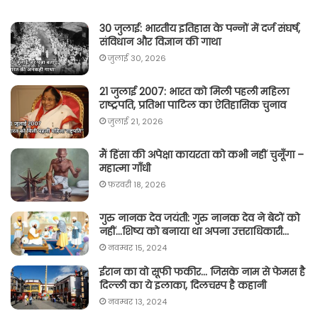
30 जुलाई: भारतीय इतिहास के पन्नों में दर्ज संघर्ष,
संविधान और विज्ञान की गाथा
जुलाई 30, 2026
21 जुलाई 2007: भारत को मिली पहली महिला
राष्ट्रपति, प्रतिभा पाटिल का ऐतिहासिक चुनाव
जुलाई 21, 2026
मैं हिंसा की अपेक्षा कायरता को कभी नहीं चुनूँगा –
महात्मा गाँधी
फ़रवरी 18, 2026
गुरु नानक देव जयंती: गुरु नानक देव ने बेटों को
नहीं…शिष्य को बनाया था अपना उत्तराधिकारी…
नवम्बर 15, 2024
ईरान का वो सूफी फकीर… जिसके नाम से फेमस है
दिल्ली का ये इलाका, दिलचस्प है कहानी
नवम्बर 13, 2024