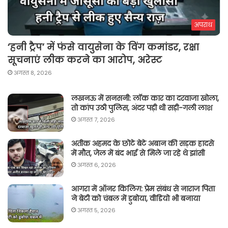
अपराध
‘हनी ट्रैप’ में फंसे वायुसेना के विंग कमांडर, रक्षा
सूचनाएं लीक करने का आरोप, अरेस्ट
अगस्त 8, 2026
लखनऊ में सनसनी: लॉक कार का दरवाजा खोला,
तो कांप उठी पुलिस, अंदर पड़ी थी सड़ी-गली लाश
अगस्त 7, 2026
अतीक अहमद के छोटे बेटे अबान की सड़क हादसे
में मौत, जेल में बंद भाई से मिले जा रहे थे झांसी
अगस्त 6, 2026
आगरा में ऑनर किलिग़: प्रेम संबंध से नाराज पिता
ने बेटी को चंबल में डुबोया, वीडियो भी बनाया
अगस्त 5, 2026