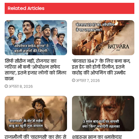
t
e
t
i
y
r
Related Articles
s
b
t
l
L
e
A
o
e
i
p
o
r
n
p
k
k
सिर्फ सीरीज नहीं, रोजगार का
‘बंटवारा 1947’ के लिए बना बज,
जरिया भी बनी ‘ऑपरेशन सफेद
इस डेट को होगी रिलीज, इतने
सागर’, इतने हजार लोगों को मिला
करोड़ की ओपनिंग की उम्मीद
काम
अगस्त 7, 2026
अगस्त 8, 2026
राजामौली की ‘वाराणसी’ का सेट से
शाहरुख खान का धमाकेदार