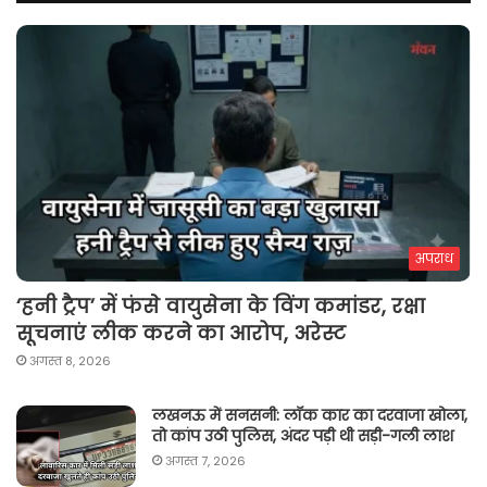
अपराध
‘हनी ट्रैप’ में फंसे वायुसेना के विंग कमांडर, रक्षा
सूचनाएं लीक करने का आरोप, अरेस्ट
अगस्त 8, 2026
लखनऊ में सनसनी: लॉक कार का दरवाजा खोला,
तो कांप उठी पुलिस, अंदर पड़ी थी सड़ी-गली लाश
अगस्त 7, 2026