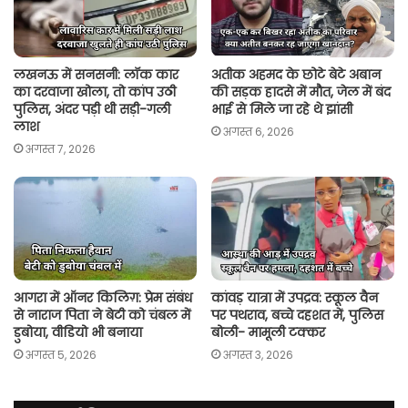
p
k
k
लखनऊ में सनसनी: लॉक कार
अतीक अहमद के छोटे बेटे अबान
का दरवाजा खोला, तो कांप उठी
की सड़क हादसे में मौत, जेल में बंद
पुलिस, अंदर पड़ी थी सड़ी-गली
भाई से मिले जा रहे थे झांसी
लाश
अगस्त 6, 2026
अगस्त 7, 2026
आगरा में ऑनर किलिग़: प्रेम संबंध
कांवड़ यात्रा में उपद्रव: स्कूल वैन
से नाराज पिता ने बेटी को चंबल में
पर पथराव, बच्चे दहशत में, पुलिस
डुबोया, वीडियो भी बनाया
बोली- मामूली टक्कर
अगस्त 5, 2026
अगस्त 3, 2026