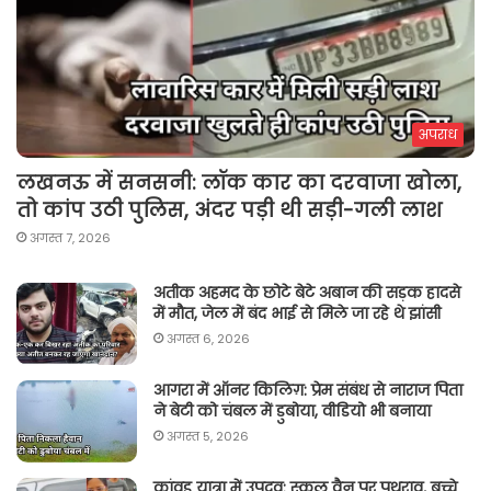
अपराध
लखनऊ में सनसनी: लॉक कार का दरवाजा खोला,
तो कांप उठी पुलिस, अंदर पड़ी थी सड़ी-गली लाश
अगस्त 7, 2026
अतीक अहमद के छोटे बेटे अबान की सड़क हादसे
में मौत, जेल में बंद भाई से मिले जा रहे थे झांसी
अगस्त 6, 2026
आगरा में ऑनर किलिग़: प्रेम संबंध से नाराज पिता
ने बेटी को चंबल में डुबोया, वीडियो भी बनाया
अगस्त 5, 2026
कांवड़ यात्रा में उपद्रव: स्कूल वैन पर पथराव, बच्चे