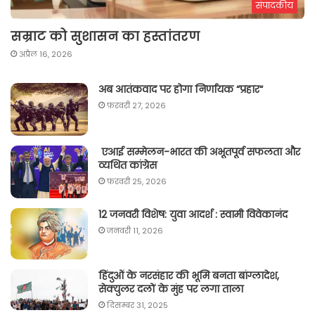
संपादकीय
सम्राट को सुशासन का हस्तांतरण
अप्रैल 16, 2026
अब आतंकवाद पर होगा निर्णायक “प्रहार“
फ़रवरी 27, 2026
एआई सम्मेलन-भारत की अभूतपूर्व सफलता और
व्यथित कांग्रेस
फ़रवरी 25, 2026
12 जनवरी विशेष: युवा आदर्श : स्वामी विवेकानंद
जनवरी 11, 2026
हिंदुओं के नरसंहार की भूमि बनता बांग्लादेश,
सेक्युलर दलों के मुंह पर लगा ताला
दिसम्बर 31, 2025