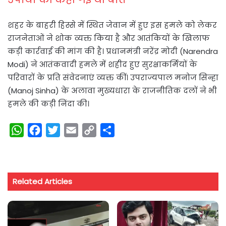
शहर के बाहरी हिस्से में स्थित जेवान में हुए इस हमले को लेकर
राजनेताओं ने शोक व्यक्त किया है और आतंकियों के खिलाफ
कड़ी कार्रवाई की मांग की है। प्रधानमंत्री नरेंद्र मोदी (Narendra
Modi) ने आतंकवादी हमले में शहीद हुए सुरक्षाकर्मियों के
परिवारों के प्रति संवेदनाएं व्यक्त कीं। उपराज्यपाल मनोज सिन्हा
(Manoj Sinha) के अलावा मुख्यधारा के राजनीतिक दलों ने भी
हमले की कड़ी निंदा की।
W
F
T
E
C
S
h
a
w
m
o
h
a
c
i
a
p
a
t
e
t
i
y
r
Related Articles
s
b
t
l
L
e
A
o
e
i
p
o
r
n