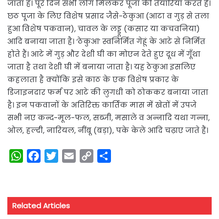
जाता है। पूरे दिन सभी लोग मिलकर पूजा की तैयारियाँ करते हैं।
छठ पूजा के लिए विशेष प्रसाद जैसे-ठेकुआ (आटा व गुड़ से तला
हुआ विशेष पकवान), चावल के लड्डू (कसार या कचवनिया)
आदि बनाया जाता है। ‘ठेकुआ’ स्वनिर्मित गेहूं के आटे से निर्मित
होते हैं। आटे में गुड़ और देशी घी का मोएन देते हुए दूध में गूँथा
जाता है तथा देशी घी में बनाया जाता है। यह ठेकुआ इसलिए
कहलाता है क्योंकि इसे काठ के एक विशेष प्रकार के
डिजाइनदार फर्म पर आटे की लुगधी को ठोककर बनाया जाता
है। इन पकवानों के अतिरिक्त कार्तिक मास में खेतों में उपजे
सभी नए कन्द-मूल-फल, सब्जी, मसाले व अन्नादि यथा गन्ना,
ओल, हल्दी, नारियल, नींबू (बड़ा), पके केले आदि चढ़ाए जाते हैं।
W
F
T
E
C
S
h
a
w
m
o
h
a
c
i
a
p
a
t
e
t
i
y
r
Related Articles
s
b
t
l
L
e