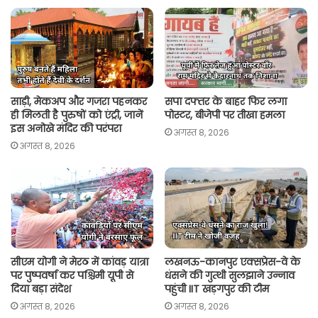
A
o
e
i
p
o
r
n
p
k
k
साड़ी, मेकअप और गजरा पहनकर
सपा दफ्तर के बाहर फिर लगा
ही मिलती है पुरुषों को एंट्री, जानें
पोस्टर, बीजेपी पर तीखा हमला
इस अनोखे मंदिर की परंपरा
अगस्त 8, 2026
अगस्त 8, 2026
सीएम योगी ने मेरठ में कांवड़ यात्रा
लखनऊ-कानपुर एक्सप्रेस-वे के
पर पुष्पवर्षा कर पश्चिमी यूपी से
धंसने की गुत्थी सुलझाने उन्नाव
दिया बड़ा संदेश
पहुंची IIT खड़गपुर की टीम
अगस्त 8, 2026
अगस्त 8, 2026