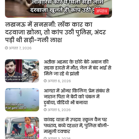
अपराध
लखनऊ में सनसनी: लॉक कार का
दरवाजा खोला, तो कांप उठी पुलिस, अंदर
पड़ी थी सड़ी-गली लाश
अगस्त 7, 2026
अतीक अहमद के छोटे बेटे अबान की
सड़क हादसे में मौत, जेल में बंद भाई से
मिले जा रहे थे झांसी
अगस्त 6, 2026
आगरा में ऑनर किलिग़: प्रेम संबंध से
नाराज पिता ने बेटी को चंबल में
डुबोया, वीडियो भी बनाया
अगस्त 5, 2026
कांवड़ यात्रा में उपद्रव: स्कूल वैन पर
पथराव, बच्चे दहशत में, पुलिस बोली-
मामूली टक्कर
अगस्त 3, 2026