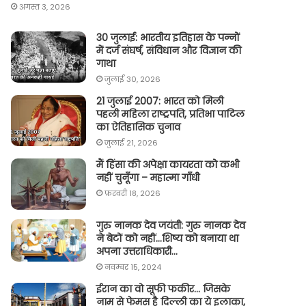
अगस्त 3, 2026
30 जुलाई: भारतीय इतिहास के पन्नों
में दर्ज संघर्ष, संविधान और विज्ञान की
गाथा
जुलाई 30, 2026
21 जुलाई 2007: भारत को मिली
पहली महिला राष्ट्रपति, प्रतिभा पाटिल
का ऐतिहासिक चुनाव
जुलाई 21, 2026
मैं हिंसा की अपेक्षा कायरता को कभी
नहीं चुनूँगा – महात्मा गाँधी
फ़रवरी 18, 2026
गुरु नानक देव जयंती: गुरु नानक देव
ने बेटों को नहीं…शिष्य को बनाया था
अपना उत्तराधिकारी…
नवम्बर 15, 2024
ईरान का वो सूफी फकीर… जिसके
नाम से फेमस है दिल्ली का ये इलाका,