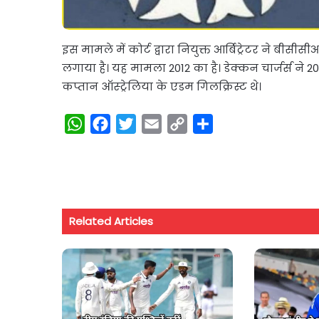
इस मामले में कोर्ट द्वारा नियुक्त आर्बिट्रेटर ने बीस
लगाया है। यह मामला 2012 का है। डेक्कन चार्जर्स 
कप्तान ऑस्ट्रेलिया के एडम गिलक्रिस्ट थे।
W
F
T
E
C
S
h
a
w
m
o
h
a
c
i
a
p
a
t
e
t
i
y
r
s
b
t
l
L
e
Related Articles
A
o
e
i
p
o
r
n
p
k
k