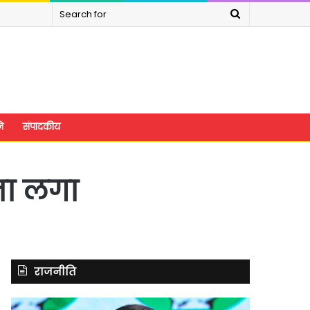
Search
for
े
संपादकीय
ना लगा
राजनीति
असम
रितु