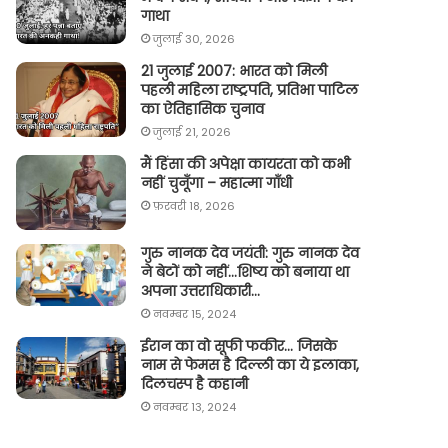
गाथा
जुलाई 30, 2026
21 जुलाई 2007: भारत को मिली
पहली महिला राष्ट्रपति, प्रतिभा पाटिल
का ऐतिहासिक चुनाव
जुलाई 21, 2026
मैं हिंसा की अपेक्षा कायरता को कभी
नहीं चुनूँगा – महात्मा गाँधी
फ़रवरी 18, 2026
गुरु नानक देव जयंती: गुरु नानक देव
ने बेटों को नहीं…शिष्य को बनाया था
अपना उत्तराधिकारी…
नवम्बर 15, 2024
ईरान का वो सूफी फकीर… जिसके
नाम से फेमस है दिल्ली का ये इलाका,
दिलचस्प है कहानी
नवम्बर 13, 2024