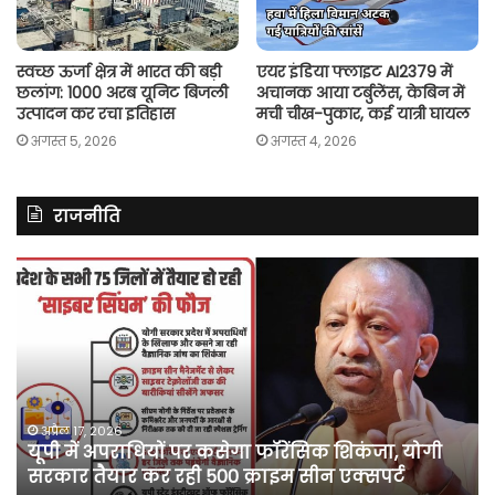
स्वच्छ ऊर्जा क्षेत्र में भारत की बड़ी
एयर इंडिया फ्लाइट AI2379 में
छलांग: 1000 अरब यूनिट बिजली
अचानक आया टर्बुलेंस, केबिन में
उत्पादन कर रचा इतिहास
मची चीख-पुकार, कई यात्री घायल
अगस्त 5, 2026
अगस्त 4, 2026
राजनीति
असम
रित
में
झि
दर्ज
ने
मामले
लॉ
में
की
कांग्रेस
अ
नेता
दू
पवन
फो
अप्रैल 10, 2026
असम में दर्ज मामले में कांग्रेस नेता पवन खेड़ा को एक
खेड़ा
बु
सप्ताह की अग्रिम जमानत
को
‘कॉ