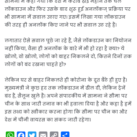
सामना में कहा गया कि देश में करीब ढ़ाई महीने तक चले
लॉकडाउन और फिर उसके बाद शुरू हुई अनलॉकज् प्रक्रिया पर
भी सामना में सवाल उठाए गए। इसमें लिखा गया लॉकडाउन
की तरह ही अनलॉक किए जाने पर भी सवाल उठ रहे हैं।
लगातार ऐसे सवाल पूछे जा रहे हैं, जैसे लॉकडाउन का नियोजन
नहीं किया, वैसा ही अनलॉक के बारे में भी हो रहा है क्या? ये
खोलो, वो खोलो, लोगों को बाहर निकलने दो, कितने दिनों तक
लोगों को बंद रखना चाहते हो?
लेकिन घर से बाहर निकलते ही कोरोना के दूत बैठे ही हुए हैं।
मुख्यमंत्री ने कुछ हद तक लॉकडाउन में ढील दी, लेकिन ट्रेनें
बंद हैं, सैलून खुले हैं। अपने संपादकीय में सामना ने सीमा पर
चीन के साथ जारी तनाव का भी हवाला दिया है और कहा है हमें
इस तथ्य को स्वीकार करना होगा कि सीमा पर चीन का और
देश में चीनी वायरस का संकट जारी रहेगा।
W
F
T
E
C
S