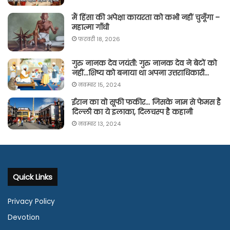
मैं हिंसा की अपेक्षा कायरता को कभी नहीं चुनूँगा –
महात्मा गाँधी
फ़रवरी 18, 2026
गुरु नानक देव जयंती: गुरु नानक देव ने बेटों को
नहीं…शिष्य को बनाया था अपना उत्तराधिकारी…
नवम्बर 15, 2024
ईरान का वो सूफी फकीर… जिसके नाम से फेमस है
दिल्ली का ये इलाका, दिलचस्प है कहानी
नवम्बर 13, 2024
Quick Links
Privacy Policy
Devotion