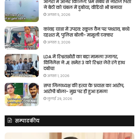
आगरा में ऑनर किलिग़: प्रेम संबंध से नाराज पिता
ने बेटी को चंबल में डुबोया, वीडियो भी बनाया
अगस्त 5, 2026
कांवड़ यात्रा में उपद्रव: स्कूल वैन पर पथराव, बच्चे
दहशत में, पुलिस बोली- मामूली टक्कर
अगस्त 3, 2026
LDA में रिश्वतखोरी का बड़ा मामला उजागर,
विजिलेंस ने JE समेत 3 को रिश्वत लेते रंगे हाथ
दबोचा
अगस्त 1, 2026
सपा जिलाध्यक्ष की हत्या के प्रयास का आरोप,
आरोपी बोला- मुझ पर ही हुआ हमला
जुलाई 29, 2026
सम्पादकीय