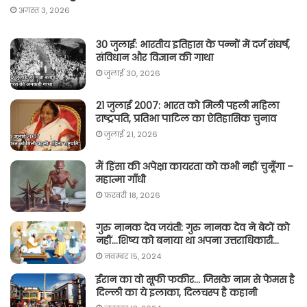
अगस्त 3, 2026
30 जुलाई: भारतीय इतिहास के पन्नों में दर्ज संघर्ष,
संविधान और विज्ञान की गाथा
जुलाई 30, 2026
21 जुलाई 2007: भारत को मिली पहली महिला
राष्ट्रपति, प्रतिभा पाटिल का ऐतिहासिक चुनाव
जुलाई 21, 2026
मैं हिंसा की अपेक्षा कायरता को कभी नहीं चुनूँगा –
महात्मा गाँधी
फ़रवरी 18, 2026
गुरु नानक देव जयंती: गुरु नानक देव ने बेटों को
नहीं…शिष्य को बनाया था अपना उत्तराधिकारी…
नवम्बर 15, 2024
ईरान का वो सूफी फकीर… जिसके नाम से फेमस है
दिल्ली का ये इलाका, दिलचस्प है कहानी