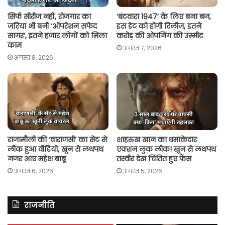
सिर्फ सीरीज नहीं, रोजगार का
‘बंटवारा 1947’ के लिए बना बज,
जरिया भी बनी ‘ऑपरेशन सफेद
इस डेट को होगी रिलीज, इतने
सागर’, इतने हजार लोगों को मिला
करोड़ की ओपनिंग की उम्मीद
काम
अगस्त 7, 2026
अगस्त 8, 2026
राजामौली की ‘वाराणसी’ का सेट से
शाहरुख खान का धमाकेदार
लीक हुआ वीडियो, खून से लथपथ
एक्शन लुक लीक! खून से लथपथ
नजर आए महेश बाबू
तस्वीर देख चिंतित हुए फैंस
अगस्त 6, 2026
अगस्त 5, 2026
राजनीति