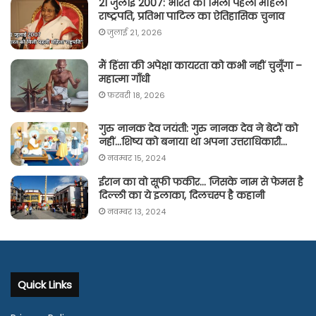
21 जुलाई 2007: भारत को मिली पहली महिला
राष्ट्रपति, प्रतिभा पाटिल का ऐतिहासिक चुनाव
जुलाई 21, 2026
मैं हिंसा की अपेक्षा कायरता को कभी नहीं चुनूँगा –
महात्मा गाँधी
फ़रवरी 18, 2026
गुरु नानक देव जयंती: गुरु नानक देव ने बेटों को
नहीं…शिष्य को बनाया था अपना उत्तराधिकारी…
नवम्बर 15, 2024
ईरान का वो सूफी फकीर… जिसके नाम से फेमस है
दिल्ली का ये इलाका, दिलचस्प है कहानी
नवम्बर 13, 2024
Quick Links