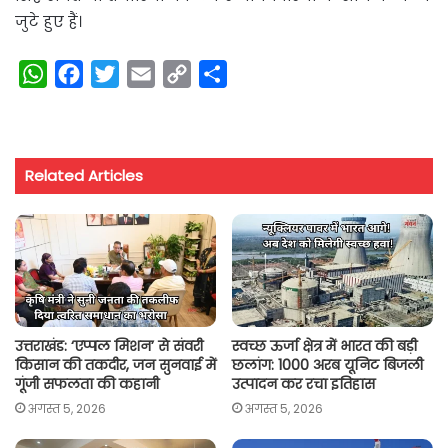
जुटे हुए हैं।
W
F
T
E
C
S
h
a
w
m
o
h
a
c
i
a
p
a
t
e
t
i
y
r
Related Articles
s
b
t
l
L
e
A
o
e
i
p
o
r
n
p
k
k
उत्तराखंड: ‘एप्पल मिशन’ से संवरी
स्वच्छ ऊर्जा क्षेत्र में भारत की बड़ी
किसान की तकदीर, जन सुनवाई में
छलांग: 1000 अरब यूनिट बिजली
गूंजी सफलता की कहानी
उत्पादन कर रचा इतिहास
अगस्त 5, 2026
अगस्त 5, 2026