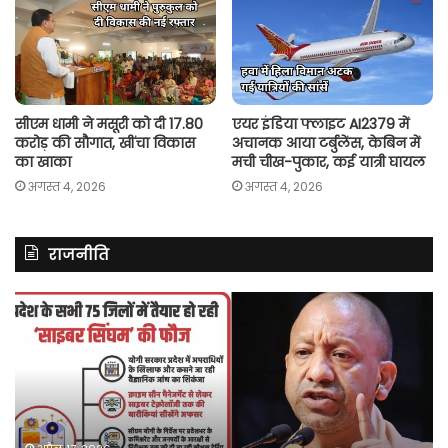
सीएम धामी ने मसूरी को दी 17.80
एयर इंडिया फ्लाइट AI2379 में
करोड़ की सौगात, खींचा विकास
अचानक आया टर्बुलेंस, केबिन में
का खाका
मची चीख-पुकार, कई यात्री घायल
अगस्त 4, 2026
अगस्त 4, 2026
राजनीति
यूपी
अ
में
में
अपराधियों
दर्
पर
मा
कसेगा
में
फॉरेंसिक
कां
शिकंजा,
ने