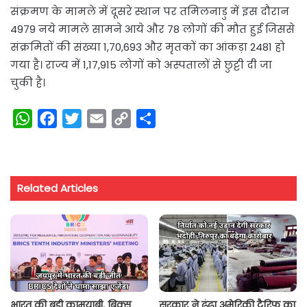
संक्रमण के मामले में दूसरे स्थान पर तमिलनाडु में इस दौरान
4979 नये मामले सामने आये और 78 लोगों की मौत हुई जिससे
संक्रमितों की संख्या 1,70,693 और मृतकों का आंकड़ा 2481 हो
गया है। राज्य में 1,17,915 लोगों को अस्पतालों से छुट्टी दी जा
चुकी है।
W
F
T
E
C
S
h
a
w
m
o
h
a
c
i
a
p
a
t
e
t
i
y
r
Related Articles
s
b
t
l
L
e
A
o
e
i
p
o
r
n
p
k
k
भारत की बड़ी कामयाबी, ब्रिक्स
सरकार ने ढूंढा अमेरिकी टैरिफ का