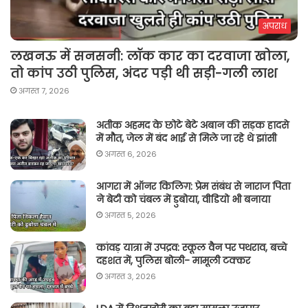
अपराध
लखनऊ में सनसनी: लॉक कार का दरवाजा खोला,
तो कांप उठी पुलिस, अंदर पड़ी थी सड़ी-गली लाश
अगस्त 7, 2026
अतीक अहमद के छोटे बेटे अबान की सड़क हादसे
में मौत, जेल में बंद भाई से मिले जा रहे थे झांसी
अगस्त 6, 2026
आगरा में ऑनर किलिग़: प्रेम संबंध से नाराज पिता
ने बेटी को चंबल में डुबोया, वीडियो भी बनाया
अगस्त 5, 2026
कांवड़ यात्रा में उपद्रव: स्कूल वैन पर पथराव, बच्चे
दहशत में, पुलिस बोली- मामूली टक्कर
अगस्त 3, 2026