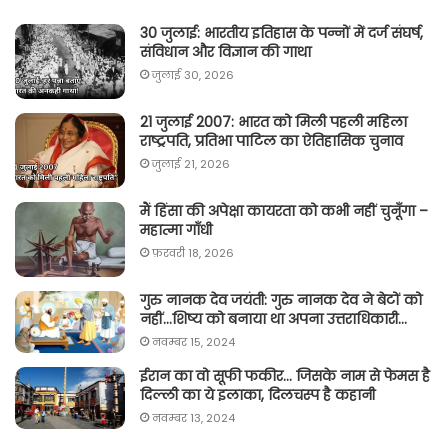
30 जुलाई: भारतीय इतिहास के पन्नों में दर्ज संघर्ष,
संविधान और विज्ञान की गाथा
जुलाई 30, 2026
21 जुलाई 2007: भारत को मिली पहली महिला
राष्ट्रपति, प्रतिभा पाटिल का ऐतिहासिक चुनाव
जुलाई 21, 2026
मैं हिंसा की अपेक्षा कायरता को कभी नहीं चुनूँगा –
महात्मा गाँधी
फ़रवरी 18, 2026
गुरु नानक देव जयंती: गुरु नानक देव ने बेटों को
नहीं…शिष्य को बनाया था अपना उत्तराधिकारी…
नवम्बर 15, 2024
ईरान का वो सूफी फकीर… जिसके नाम से फेमस है
दिल्ली का ये इलाका, दिलचस्प है कहानी
नवम्बर 13, 2024