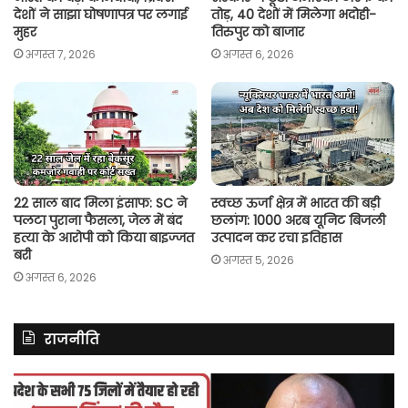
देशों ने साझा घोषणापत्र पर लगाई
तोड़, 40 देशों में मिलेगा भदोही-
मुहर
तिरुपुर को बाजार
अगस्त 7, 2026
अगस्त 6, 2026
22 साल बाद मिला इंसाफ: SC ने
स्वच्छ ऊर्जा क्षेत्र में भारत की बड़ी
पलटा पुराना फैसला, जेल में बंद
छलांग: 1000 अरब यूनिट बिजली
हत्या के आरोपी को किया बाइज्जत
उत्पादन कर रचा इतिहास
बरी
अगस्त 5, 2026
अगस्त 6, 2026
राजनीति
यूपी
अ
में
में