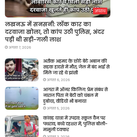
अपराध
लखनऊ में सनसनी: लॉक कार का
दरवाजा खोला, तो कांप उठी पुलिस, अंदर
पड़ी थी सड़ी-गली लाश
अगस्त 7, 2026
अतीक अहमद के छोटे बेटे अबान की
सड़क हादसे में मौत, जेल में बंद भाई से
मिले जा रहे थे झांसी
अगस्त 6, 2026
आगरा में ऑनर किलिग़: प्रेम संबंध से
नाराज पिता ने बेटी को चंबल में
डुबोया, वीडियो भी बनाया
अगस्त 5, 2026
कांवड़ यात्रा में उपद्रव: स्कूल वैन पर
पथराव, बच्चे दहशत में, पुलिस बोली-
मामूली टक्कर
अगस्त 3, 2026