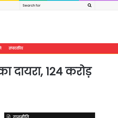
Search
for
े
संपादकीय
 का दायरा, 124 करोड़
राजनीति