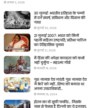
अगस्त 3, 2026
30 जुलाई: भारतीय इतिहास के पन्नों
में दर्ज संघर्ष, संविधान और विज्ञान की
गाथा
जुलाई 30, 2026
21 जुलाई 2007: भारत को मिली
पहली महिला राष्ट्रपति, प्रतिभा पाटिल
का ऐतिहासिक चुनाव
जुलाई 21, 2026
मैं हिंसा की अपेक्षा कायरता को कभी
नहीं चुनूँगा – महात्मा गाँधी
फ़रवरी 18, 2026
गुरु नानक देव जयंती: गुरु नानक देव
ने बेटों को नहीं…शिष्य को बनाया था
अपना उत्तराधिकारी…
नवम्बर 15, 2024
ईरान का वो सूफी फकीर… जिसके
नाम से फेमस है दिल्ली का ये इलाका,