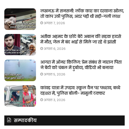
लखनऊ में सनसनी: लॉक कार का दरवाजा खोला,
तो कांप उठी पुलिस, अंदर पड़ी थी सड़ी-गली लाश
अगस्त 7, 2026
अतीक अहमद के छोटे बेटे अबान की सड़क हादसे
में मौत, जेल में बंद भाई से मिले जा रहे थे झांसी
अगस्त 6, 2026
आगरा में ऑनर किलिग़: प्रेम संबंध से नाराज पिता
ने बेटी को चंबल में डुबोया, वीडियो भी बनाया
अगस्त 5, 2026
कांवड़ यात्रा में उपद्रव: स्कूल वैन पर पथराव, बच्चे
दहशत में, पुलिस बोली- मामूली टक्कर
अगस्त 3, 2026
सम्पादकीय