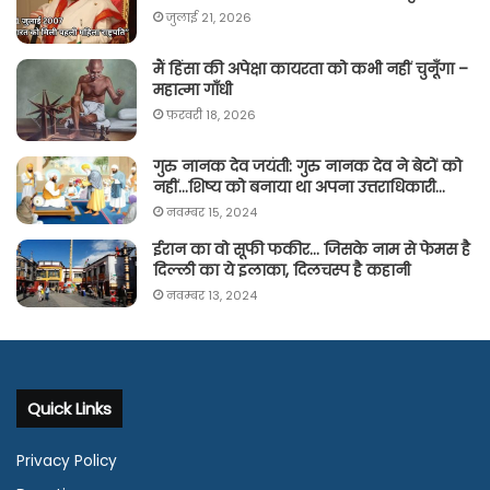
जुलाई 21, 2026
मैं हिंसा की अपेक्षा कायरता को कभी नहीं चुनूँगा –
महात्मा गाँधी
फ़रवरी 18, 2026
गुरु नानक देव जयंती: गुरु नानक देव ने बेटों को
नहीं…शिष्य को बनाया था अपना उत्तराधिकारी…
नवम्बर 15, 2024
ईरान का वो सूफी फकीर… जिसके नाम से फेमस है
दिल्ली का ये इलाका, दिलचस्प है कहानी
नवम्बर 13, 2024
Quick Links
Privacy Policy