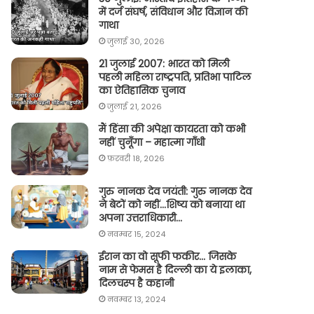
में दर्ज संघर्ष, संविधान और विज्ञान की
गाथा
जुलाई 30, 2026
21 जुलाई 2007: भारत को मिली
पहली महिला राष्ट्रपति, प्रतिभा पाटिल
का ऐतिहासिक चुनाव
जुलाई 21, 2026
मैं हिंसा की अपेक्षा कायरता को कभी
नहीं चुनूँगा – महात्मा गाँधी
फ़रवरी 18, 2026
गुरु नानक देव जयंती: गुरु नानक देव
ने बेटों को नहीं…शिष्य को बनाया था
अपना उत्तराधिकारी…
नवम्बर 15, 2024
ईरान का वो सूफी फकीर… जिसके
नाम से फेमस है दिल्ली का ये इलाका,
दिलचस्प है कहानी
नवम्बर 13, 2024