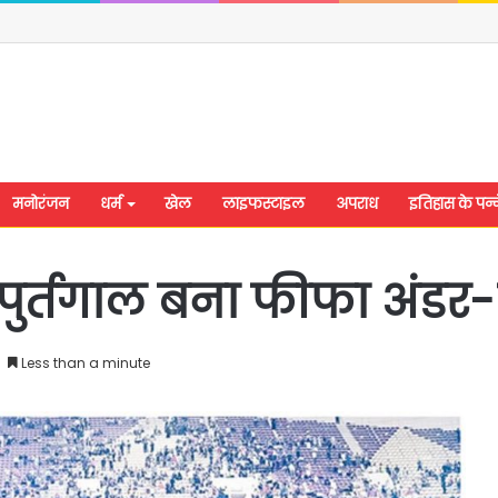
मनोरंजन
धर्म
खेल
लाइफस्टाइल
अपराध
इतिहास के पन्न
पुर्तगाल बना फीफा अंडर-1
Less than a minute
शिवसेना