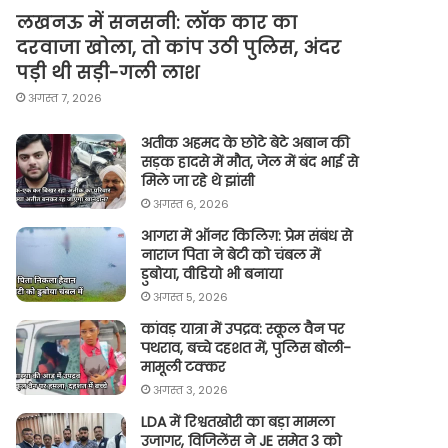
लखनऊ में सनसनी: लॉक कार का
दरवाजा खोला, तो कांप उठी पुलिस, अंदर
पड़ी थी सड़ी-गली लाश
अगस्त 7, 2026
अतीक अहमद के छोटे बेटे अबान की
सड़क हादसे में मौत, जेल में बंद भाई से
मिले जा रहे थे झांसी
अगस्त 6, 2026
आगरा में ऑनर किलिग़: प्रेम संबंध से
नाराज पिता ने बेटी को चंबल में
डुबोया, वीडियो भी बनाया
अगस्त 5, 2026
कांवड़ यात्रा में उपद्रव: स्कूल वैन पर
पथराव, बच्चे दहशत में, पुलिस बोली-
मामूली टक्कर
अगस्त 3, 2026
LDA में रिश्वतखोरी का बड़ा मामला
उजागर, विजिलेंस ने JE समेत 3 को