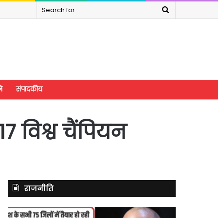
Search
for
े
संपादकीय
7 विश्व चैंपियन
राजनीति
यूपी
असम