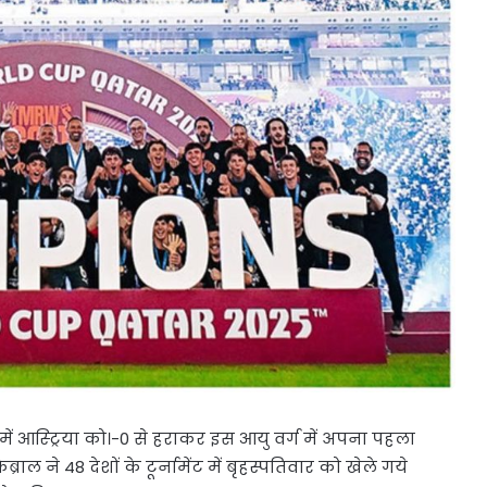
UBT
में
बड़ा
भूचाल,
6
सांसदों
स की सरकार
जून 17, 2026
ने
थ भेदभाव
शिवसेना UBT में बड़ा भूचाल, 6 सांसदों न
छोड़ा
छोड़ा साथ, इस पार्टी में हुए शामिल!
साथ,
इस
पार्टी
में
हुए
शामिल!
ें आस्ट्रिया को।-0 से हराकर इस आयु वर्ग में अपना पहला
ाल ने 48 देशों के टूर्नामेंट में बृहस्पतिवार को खेले गये