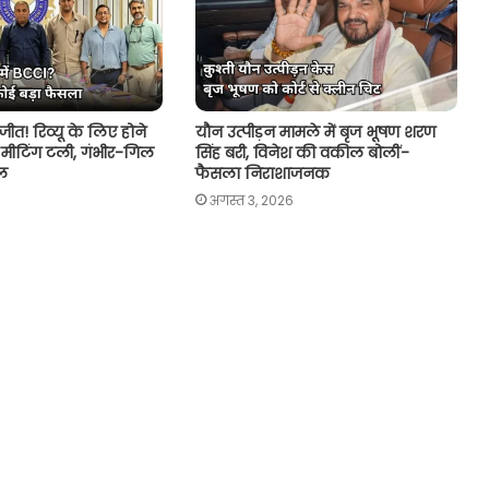
2 जीत! रिव्यू के लिए होने
यौन उत्पीड़न मामले में बृज भूषण शरण
मीटिंग टली, गंभीर-गिल
सिंह बरी, विनेश की वकील बोलीं-
ल
फैसला निराशाजनक
अगस्त 3, 2026