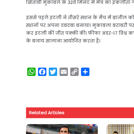
खिताबी मुकाबले के 32वें मिनट में मैच का इकलौता 
इससे पहले इटली ने तीसरे स्थान के मैच में ब्राजील को
स्थानों पर अपना दबदबा बनाया। मुकाबला बराबरी पर छू
कर इटली की जीत पक्की की। फीफा अंडर-17 विश्व कप क
के बजाय सालाना आयोजित करता है।
W
F
T
E
C
S
h
a
w
m
o
h
a
c
i
a
p
a
t
e
t
i
y
r
s
b
t
l
L
e
Related Articles
A
o
e
i
p
o
r
n
p
k
k