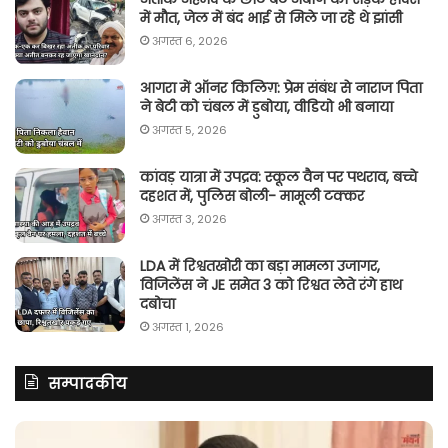
में मौत, जेल में बंद भाई से मिले जा रहे थे झांसी
अगस्त 6, 2026
आगरा में ऑनर किलिग़: प्रेम संबंध से नाराज पिता
ने बेटी को चंबल में डुबोया, वीडियो भी बनाया
अगस्त 5, 2026
कांवड़ यात्रा में उपद्रव: स्कूल वैन पर पथराव, बच्चे
दहशत में, पुलिस बोली- मामूली टक्कर
अगस्त 3, 2026
LDA में रिश्वतखोरी का बड़ा मामला उजागर,
विजिलेंस ने JE समेत 3 को रिश्वत लेते रंगे हाथ
दबोचा
अगस्त 1, 2026
सम्पादकीय