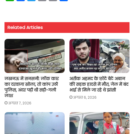
h
a
w
m
o
h
a
c
i
a
p
a
t
e
t
i
y
r
Related Articles
s
b
t
l
L
e
A
o
e
i
p
o
r
n
p
k
k
लखनऊ में सनसनी: लॉक कार
अतीक अहमद के छोटे बेटे अबान
का दरवाजा खोला, तो कांप उठी
की सड़क हादसे में मौत, जेल में बंद
पुलिस, अंदर पड़ी थी सड़ी-गली
भाई से मिले जा रहे थे झांसी
लाश
अगस्त 6, 2026
अगस्त 7, 2026