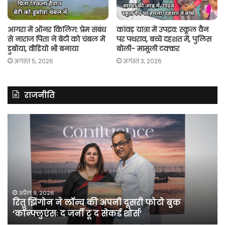
आगरा में ऑनर किलिग़: प्रेम संबंध
कांवड़ यात्रा में उपद्रव: स्कूल वैन
से नाराज पिता ने बेटी को चंबल में
पर पथराव, बच्चे दहशत में, पुलिस
डुबोया, वीडियो भी बनाया
बोली- मामूली टक्कर
अगस्त 5, 2026
अगस्त 3, 2026
राजनीति
रितु
रा
झिंगोन
गां
ने
बो
लॉन्च
कां
की
की
अपनी
सर
दूसरी
बन
फोटो
पर
अप्रैल 9, 2026
रितु झिंगोन ने लॉन्च की अपनी दूसरी फोटो बुक
बुक
सी
‘कॉन्फ्लुएंसः द जर्नी टू द सेकर्ड शोर्स’
‘कॉन्फ्लुएंसः
के
द
सा