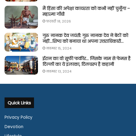
मैं हिंसा की अपेक्षा कायरता को कभी नहीं चुनूँगा –
महात्मा गाँधी
फ़रवरी 18, 2026
गुरु नानक देव जयंती: गुरु नानक देव ने बेटों को
नहीं…शिष्य को बनाया था अपना उत्तराधिकारी…
नवम्बर 15, 2024
ईरान का वो सूफी फकीर… जिसके नाम से फेमस है
दिल्ली का ये इलाका, दिलचस्प है कहानी
नवम्बर 13, 2024
Quick Links
Privacy Policy
Devotion