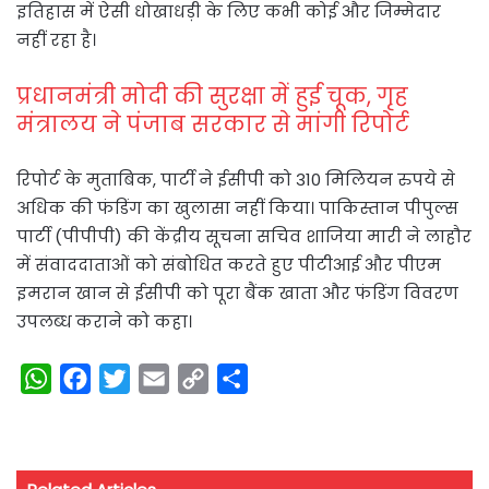
इतिहास में ऐसी धोखाधड़ी के लिए कभी कोई और जिम्मेदार
नहीं रहा है।
प्रधानमंत्री मोदी की सुरक्षा में हुई चूक, गृह
मंत्रालय ने पंजाब सरकार से मांगी रिपोर्ट
रिपोर्ट के मुताबिक, पार्टी ने ईसीपी को 310 मिलियन रुपये से
अधिक की फंडिंग का खुलासा नहीं किया। पाकिस्तान पीपुल्स
पार्टी (पीपीपी) की केंद्रीय सूचना सचिव शाजिया मारी ने लाहौर
में संवाददाताओं को संबोधित करते हुए पीटीआई और पीएम
इमरान खान से ईसीपी को पूरा बैंक खाता और फंडिंग विवरण
उपलब्ध कराने को कहा।
W
F
T
E
C
S
h
a
w
m
o
h
a
c
i
a
p
a
t
e
t
i
y
r