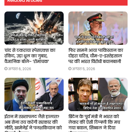
Related Articles
s
b
t
l
L
e
A
o
e
i
p
o
r
n
p
k
k
चांद से टकराया स्पेसएक्स का
फिर सामने आया पाकिस्तान का
रॉकेट, उड़ा धूल का गुबार,
दोहरा चरित्र, यौम-ए-इस्तेहसाल
वैज्ञानिक बोले- ‘रोमांचक’
पर की भारत विरोधी बयानबाजी
अगस्त 6, 2026
अगस्त 5, 2026
ईरान में तख्तापलट जैसे हालात?
ब्रिटेन के पूर्व मंत्री ने भारत को
अब सेना तय करेगी सरकार की
लेकर की ऐसी टिप्पणी कि मच
नीति, खामेनेई ने पजशकियान को
गया बवाल, सिब्बल ने दिया