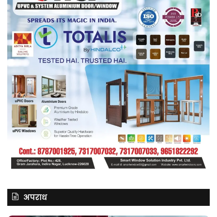
शोर्स’
अपराध