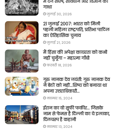
में दर्ज संघर्ष, संविधान और विज्ञान की
गाथा
जुलाई 30, 2026
21 जुलाई 2007: भारत को मिली
पहली महिला राष्ट्रपति, प्रतिभा पाटिल
का ऐतिहासिक चुनाव
जुलाई 21, 2026
मैं हिंसा की अपेक्षा कायरता को कभी
नहीं चुनूँगा – महात्मा गाँधी
फ़रवरी 18, 2026
गुरु नानक देव जयंती: गुरु नानक देव
ने बेटों को नहीं…शिष्य को बनाया था
अपना उत्तराधिकारी…
नवम्बर 15, 2024
ईरान का वो सूफी फकीर… जिसके
नाम से फेमस है दिल्ली का ये इलाका,
दिलचस्प है कहानी
नवम्बर 13, 2024