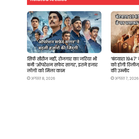
A
o
e
i
p
o
r
n
p
k
k
सिर्फ सीरीज नहीं, रोजगार का जरिया भी
‘बंटवारा 1947’
बनी ‘ऑपरेशन सफेद सागर’, इतने हजार
को होगी रिलीज
लोगों को मिला काम
की उम्मीद
अगस्त 8, 2026
अगस्त 7, 2026