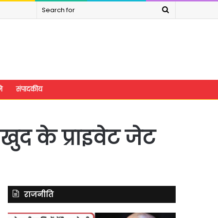
Search
for
े
संपादकीय
खुद के प्राइवेट जेट
राजनीति
असम
रितु