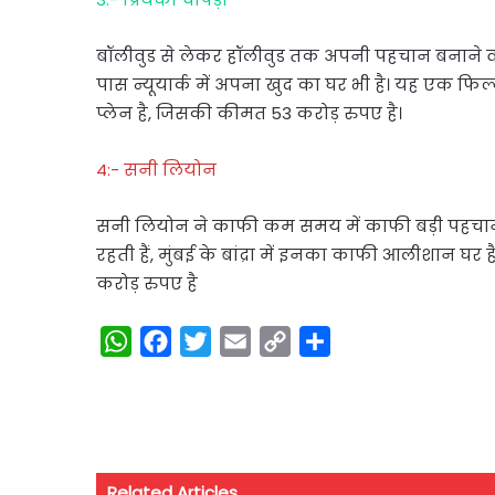
बॉलीवुड से लेकर हॉलीवुड तक अपनी पहचान बनाने वाली प
पास न्यूयार्क में अपना खुद का घर भी है। यह एक फिल्म
प्लेन है, जिसकी कीमत 53 करोड़ रुपए है।
4:- सनी लियोन
सनी लियोन ने काफी कम समय में काफी बड़ी पहचान 
रहती हैं, मुंबई के बांद्रा में इनका काफी आलीशान
करोड़ रुपए है
W
F
T
E
C
S
h
a
w
m
o
h
a
c
i
a
p
a
t
e
t
i
y
r
s
b
t
l
L
e
Related Articles