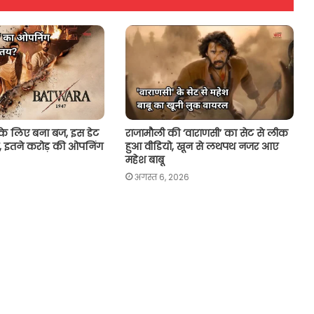
 के लिए बना बज, इस डेट
राजामौली की ‘वाराणसी’ का सेट से लीक
, इतने करोड़ की ओपनिंग
हुआ वीडियो, खून से लथपथ नजर आए
महेश बाबू
अगस्त 6, 2026