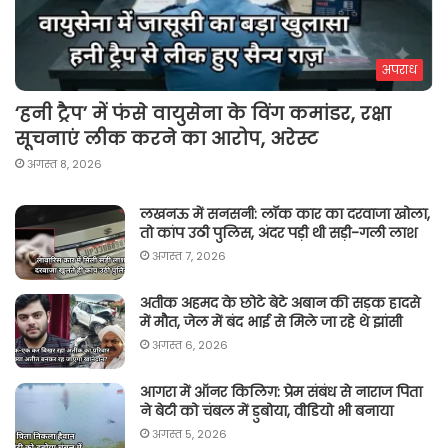
अपराध
‘हनी ट्रैप’ में फंसे वायुसेना के विंग कमांडर, रक्षा
सूचनाएं लीक करने का आरोप, अरेस्ट
अगस्त 8, 2026
लखनऊ में सनसनी: लॉक कार का दरवाजा खोला,
तो कांप उठी पुलिस, अंदर पड़ी थी सड़ी-गली लाश
अगस्त 7, 2026
अतीक अहमद के छोटे बेटे अबान की सड़क हादसे
में मौत, जेल में बंद भाई से मिले जा रहे थे झांसी
अगस्त 6, 2026
आगरा में ऑनर किलिग़: प्रेम संबंध से नाराज पिता
ने बेटी को चंबल में डुबोया, वीडियो भी बनाया
अगस्त 5, 2026