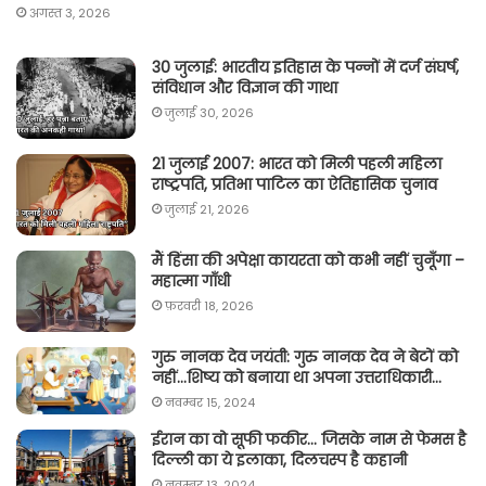
अगस्त 3, 2026
30 जुलाई: भारतीय इतिहास के पन्नों में दर्ज संघर्ष,
संविधान और विज्ञान की गाथा
जुलाई 30, 2026
21 जुलाई 2007: भारत को मिली पहली महिला
राष्ट्रपति, प्रतिभा पाटिल का ऐतिहासिक चुनाव
जुलाई 21, 2026
मैं हिंसा की अपेक्षा कायरता को कभी नहीं चुनूँगा –
महात्मा गाँधी
फ़रवरी 18, 2026
गुरु नानक देव जयंती: गुरु नानक देव ने बेटों को
नहीं…शिष्य को बनाया था अपना उत्तराधिकारी…
नवम्बर 15, 2024
ईरान का वो सूफी फकीर… जिसके नाम से फेमस है
दिल्ली का ये इलाका, दिलचस्प है कहानी
नवम्बर 13, 2024