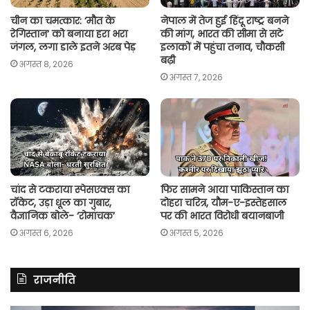
चीन का चमत्कार: ‘मौत के
नेपाल में तेज हुई हिंदू राष्ट्र बनने
रेगिस्तान’ को बनाया हरा भरा
की मांग, भारत की सीमा से सटे
जंगल, लगा डाले इतने अरब पेड़
इलाकों में पहुंचा तनाव, चौकसी
बढ़ी
अगस्त 8, 2026
अगस्त 7, 2026
चांद से टकराया स्पेसएक्स का
फिर सामने आया पाकिस्तान का
रॉकेट, उड़ा धूल का गुबार,
दोहरा चरित्र, यौम-ए-इस्तेहसाल
वैज्ञानिक बोले- ‘रोमांचक’
पर की भारत विरोधी बयानबाजी
अगस्त 6, 2026
अगस्त 5, 2026
राजनीति