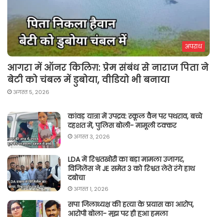
अपराध
आगरा में ऑनर किलिग़: प्रेम संबंध से नाराज पिता ने
बेटी को चंबल में डुबोया, वीडियो भी बनाया
अगस्त 5, 2026
कांवड़ यात्रा में उपद्रव: स्कूल वैन पर पथराव, बच्चे
दहशत में, पुलिस बोली- मामूली टक्कर
अगस्त 3, 2026
LDA में रिश्वतखोरी का बड़ा मामला उजागर,
विजिलेंस ने JE समेत 3 को रिश्वत लेते रंगे हाथ
दबोचा
अगस्त 1, 2026
सपा जिलाध्यक्ष की हत्या के प्रयास का आरोप,
आरोपी बोला- मुझ पर ही हुआ हमला