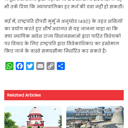
भी तर्क दिया कि न्यायपालिका हर मर्ज की दवा नहीं हो सकती।
मई में, राष्ट्रपति द्रौपदी मुर्मू ने अनुच्छेद 143(1) के तहत शक्तियों
का प्रयोग करते हुए शीर्ष अदालत से यह जानना चाहा था कि
क्या न्यायिक आदेश राज्य विधानसभाओं द्वारा पारित विधेयकों
पर विचार के लिए राष्ट्रपति द्वारा विवेकाधिकार का इस्तेमाल
किए जाने के वास्ते समयसीमा निर्धारित कर सकते हैं।
W
F
T
E
C
S
h
a
w
m
o
h
a
c
i
a
p
a
t
e
t
i
y
r
Related Articles
s
b
t
l
L
e
A
o
e
i
p
o
r
n
p
k
k