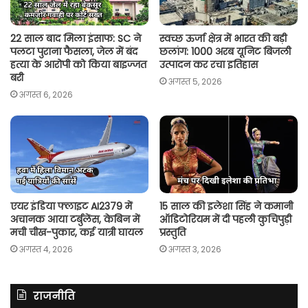
22 साल बाद मिला इंसाफ: SC ने
स्वच्छ ऊर्जा क्षेत्र में भारत की बड़ी
पलटा पुराना फैसला, जेल में बंद
छलांग: 1000 अरब यूनिट बिजली
हत्या के आरोपी को किया बाइज्जत
उत्पादन कर रचा इतिहास
बरी
अगस्त 5, 2026
अगस्त 6, 2026
एयर इंडिया फ्लाइट AI2379 में
15 साल की इलेशा सिंह ने कमानी
अचानक आया टर्बुलेंस, केबिन में
ऑडिटोरियम में दी पहली कुचिपुड़ी
मची चीख-पुकार, कई यात्री घायल
प्रस्तुति
अगस्त 4, 2026
अगस्त 3, 2026
राजनीति