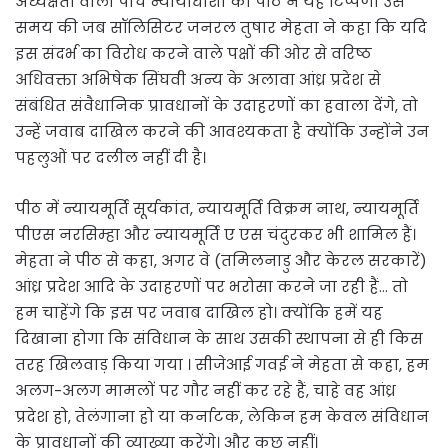
अध्यक्षता वाली पांच न्यायाधीशों की पीठ ने यह टिप्पणी उस
समय की जब सॉलिसिटर जनरल तुषार मेहता ने कहा कि यदि
इस संदर्भ का विरोध करने वाले पक्षों की ओर से वरिष्ठ
अधिवक्ता अभिषेक सिंघवी अन्य के अलावा आंध्र प्रदेश से
संबंधित संवैधानिक प्रावधानों के उदाहरणों का हवाला देंगे, तो
उन्हें जवाब दाखिल करने की आवश्यकता है क्योंकि उन्होंने उन
पहलुओं पर दलील नहीं दी है।
पीठ में न्यायमूर्ति सूर्यकांत, न्यायमूर्ति विक्रम नाथ, न्यायमूर्ति
पीएस नरसिम्हा और न्यायमूर्ति ए एस चंदुरकर भी शामिल हैं।
मेहता ने पीठ से कहा, अगर वे (तमिलनाडु और केरल सरकारें)
आंध्र प्रदेश आदि के उदाहरणों पर भरोसा करने जा रही हैं… तो
हम चाहेंगे कि इस पर जवाब दाखिल हो। क्योंकि हमें यह
दिखाना होगा कि संविधान के साथ उसकी स्थापना से ही किस
तरह खिलवाड़ किया गया । सीजेआई गवई ने मेहता से कहा, हम
अलग-अलग मामलों पर गौर नहीं कर रहे हैं, चाहे वह आंध्र
प्रदेश हो, तेलंगाना हो या कर्नाटक, लेकिन हम केवल संविधान
के प्रावधानों की व्याख्या करेंगे। और कुछ नहीं।