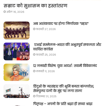
सम्राट को सुशासन का हस्तांतरण
अप्रैल 16, 2026
अब आतंकवाद पर होगा निर्णायक “प्रहार“
फ़रवरी 27, 2026
एआई सम्मेलन-भारत की अभूतपूर्व सफलता और
व्यथित कांग्रेस
फ़रवरी 25, 2026
12 जनवरी विशेष: युवा आदर्श : स्वामी विवेकानंद
जनवरी 11, 2026
हिंदुओं के नरसंहार की भूमि बनता बांग्लादेश,
सेक्युलर दलों के मुंह पर लगा ताला
दिसम्बर 31, 2025
पितृपक्ष – अपनों के प्रति श्रद्धा ही सच्चा श्राद्ध