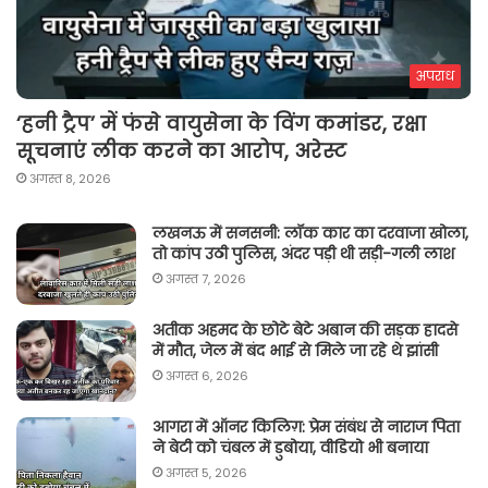
अपराध
‘हनी ट्रैप’ में फंसे वायुसेना के विंग कमांडर, रक्षा
सूचनाएं लीक करने का आरोप, अरेस्ट
अगस्त 8, 2026
लखनऊ में सनसनी: लॉक कार का दरवाजा खोला,
तो कांप उठी पुलिस, अंदर पड़ी थी सड़ी-गली लाश
अगस्त 7, 2026
अतीक अहमद के छोटे बेटे अबान की सड़क हादसे
में मौत, जेल में बंद भाई से मिले जा रहे थे झांसी
अगस्त 6, 2026
आगरा में ऑनर किलिग़: प्रेम संबंध से नाराज पिता
ने बेटी को चंबल में डुबोया, वीडियो भी बनाया
अगस्त 5, 2026