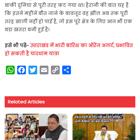
बाकी दुनिया से पूरी तरह कट गया था। हैरानी की बात यह है
कि इतने महीने बीत जाने के बावजूद वह झील अब तक पूरी
तरह खाली नहीं हो पाई है, जो इस पूरे क्षेत्र के लिए आज भी एक
बड़ा खतरा बनी हुई है।
इसे भी पढ़ें-
उत्तराखंड में भारी बारिश का ऑरेंज अलर्ट, प्रभावित
हो सकती है चारधाम यात्रा
W
F
T
E
C
S
h
a
w
m
o
h
a
c
i
a
p
a
t
e
t
i
y
r
Related Articles
s
b
t
l
L
e
A
o
e
i
p
o
r
n
p
k
k