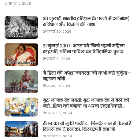
अगस्त 3, 2026
30 जुलाई: भारतीय इतिहास के पन्नों में दर्ज संघर्ष,
संविधान और विज्ञान की गाथा
जुलाई 30, 2026
21 जुलाई 2007: भारत को मिली पहली महिला
राष्ट्रपति, प्रतिभा पाटिल का ऐतिहासिक चुनाव
जुलाई 21, 2026
मैं हिंसा की अपेक्षा कायरता को कभी नहीं चुनूँगा –
महात्मा गाँधी
फ़रवरी 18, 2026
गुरु नानक देव जयंती: गुरु नानक देव ने बेटों को
नहीं…शिष्य को बनाया था अपना उत्तराधिकारी…
नवम्बर 15, 2024
ईरान का वो सूफी फकीर… जिसके नाम से फेमस है
दिल्ली का ये इलाका, दिलचस्प है कहानी
नवम्बर 13, 2024