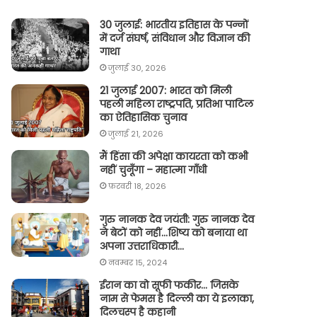
30 जुलाई: भारतीय इतिहास के पन्नों
में दर्ज संघर्ष, संविधान और विज्ञान की
गाथा
जुलाई 30, 2026
21 जुलाई 2007: भारत को मिली
पहली महिला राष्ट्रपति, प्रतिभा पाटिल
का ऐतिहासिक चुनाव
जुलाई 21, 2026
मैं हिंसा की अपेक्षा कायरता को कभी
नहीं चुनूँगा – महात्मा गाँधी
फ़रवरी 18, 2026
गुरु नानक देव जयंती: गुरु नानक देव
ने बेटों को नहीं…शिष्य को बनाया था
अपना उत्तराधिकारी…
नवम्बर 15, 2024
ईरान का वो सूफी फकीर… जिसके
नाम से फेमस है दिल्ली का ये इलाका,
दिलचस्प है कहानी