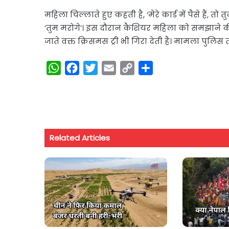
महिला चिल्लाते हुए कहती है, ‘मेरे कार्ड में पैसे हैं, त
‘तुम मरोगे’। इस दौरान कैशियर महिला को समझाने क
जाते वक्त क्रिसमस ट्री भी गिरा देती है। मामला पुलि
W
F
T
E
C
S
h
a
w
m
o
h
a
c
i
a
p
a
t
e
t
i
y
r
s
b
t
l
L
e
Related Articles
A
o
e
i
p
o
r
n
p
k
k