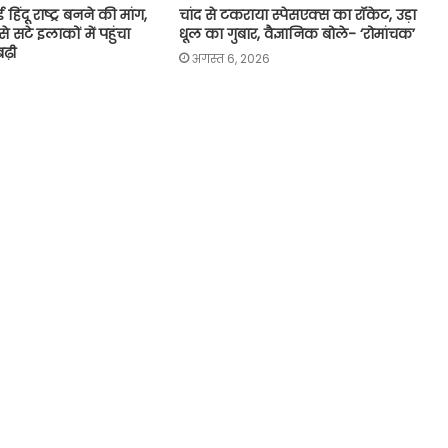
 हिंदू राष्ट्र बनने की मांग,
चांद से टकराया स्पेसएक्स का रॉकेट, उड़ा
 सटे इलाकों में पहुंचा
धूल का गुबार, वैज्ञानिक बोले- ‘रोमांचक’
बढ़ी
अगस्त 6, 2026