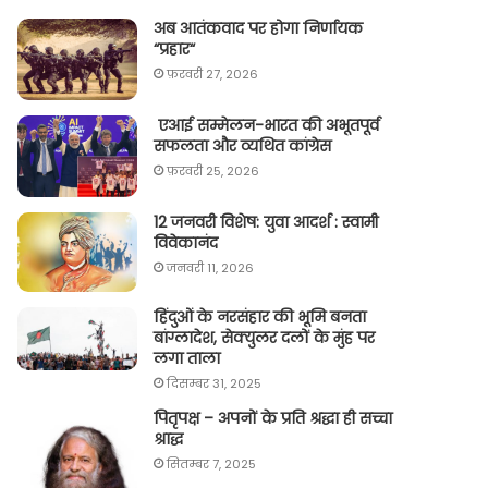
अब आतंकवाद पर होगा निर्णायक
“प्रहार“
फ़रवरी 27, 2026
एआई सम्मेलन-भारत की अभूतपूर्व
सफलता और व्यथित कांग्रेस
फ़रवरी 25, 2026
12 जनवरी विशेष: युवा आदर्श : स्वामी
विवेकानंद
जनवरी 11, 2026
हिंदुओं के नरसंहार की भूमि बनता
बांग्लादेश, सेक्युलर दलों के मुंह पर
लगा ताला
दिसम्बर 31, 2025
पितृपक्ष – अपनों के प्रति श्रद्धा ही सच्चा
श्राद्ध
सितम्बर 7, 2025