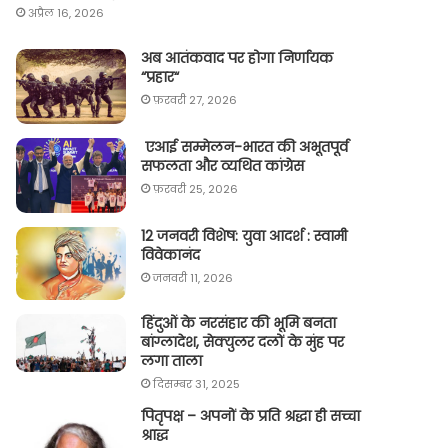
अप्रैल 16, 2026
अब आतंकवाद पर होगा निर्णायक
“प्रहार“
फ़रवरी 27, 2026
एआई सम्मेलन-भारत की अभूतपूर्व
सफलता और व्यथित कांग्रेस
फ़रवरी 25, 2026
12 जनवरी विशेष: युवा आदर्श : स्वामी
विवेकानंद
जनवरी 11, 2026
हिंदुओं के नरसंहार की भूमि बनता
बांग्लादेश, सेक्युलर दलों के मुंह पर
लगा ताला
दिसम्बर 31, 2025
पितृपक्ष – अपनों के प्रति श्रद्धा ही सच्चा
श्राद्ध