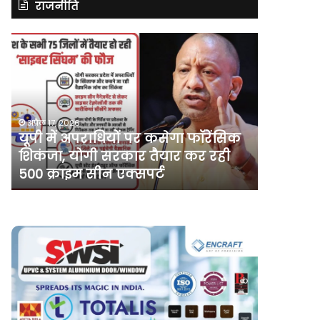
राजनीति
असम
में
दर्ज
मामले
में
कांग्रेस
नेता
कसेगा फॉरेंसिक
अप्रैल 10, 2026
पवन
ैयार कर रही
असम में दर्ज मामले में कांग्रेस नेता
खेड़ा
्ट
खेड़ा को एक सप्ताह की अग्रिम जम
को
एक
सप्ताह
की
अग्रिम
जमानत