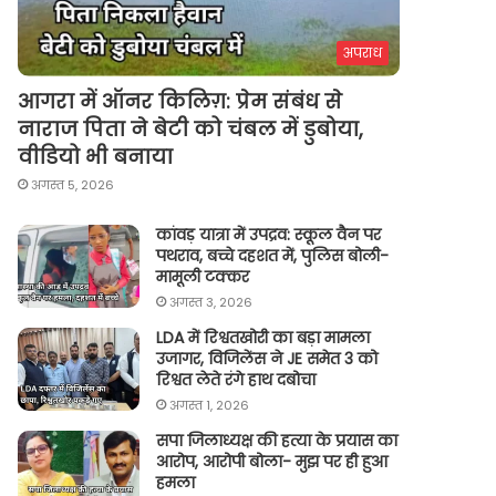
अपराध
आगरा में ऑनर किलिग़: प्रेम संबंध से
नाराज पिता ने बेटी को चंबल में डुबोया,
वीडियो भी बनाया
अगस्त 5, 2026
कांवड़ यात्रा में उपद्रव: स्कूल वैन पर
पथराव, बच्चे दहशत में, पुलिस बोली-
मामूली टक्कर
अगस्त 3, 2026
LDA में रिश्वतखोरी का बड़ा मामला
उजागर, विजिलेंस ने JE समेत 3 को
रिश्वत लेते रंगे हाथ दबोचा
अगस्त 1, 2026
सपा जिलाध्यक्ष की हत्या के प्रयास का
आरोप, आरोपी बोला- मुझ पर ही हुआ
हमला