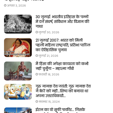
अगस्त 3, 2026
30 जुलाई: भारतीय इतिहास के पन्नों
में दर्ज संघर्ष, संविधान और विज्ञान की
गाथा
जुलाई 30, 2026
21 जुलाई 2007: भारत को मिली
पहली महिला राष्ट्रपति, प्रतिभा पाटिल
का ऐतिहासिक चुनाव
जुलाई 21, 2026
मैं हिंसा की अपेक्षा कायरता को कभी
नहीं चुनूँगा – महात्मा गाँधी
फ़रवरी 18, 2026
गुरु नानक देव जयंती: गुरु नानक देव
ने बेटों को नहीं…शिष्य को बनाया था
अपना उत्तराधिकारी…
नवम्बर 15, 2024
ईरान का वो सूफी फकीर… जिसके