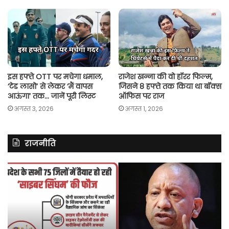
इस हफ्ते OTT पर मचेगा धमाल,
राजेश खन्ना की वो हॉरर फिल्म,
‘टेड लासो’ से लेकर ‘मैं वापस
जिसने 8 हफ्ते तक किया था बॉक्स
आऊंगा’ तक… जानें पूरी लिस्ट
ऑफिस पर राज
अगस्त 3, 2026
अगस्त 1, 2026
राजनीति
असम
रित
में
झि
दर्ज
ने
मामले
लॉ
में
की
कांग्रेस
अ