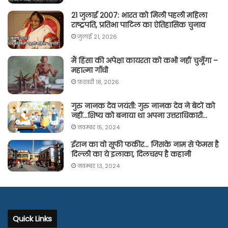
21 जुलाई 2007: भारत को मिली पहली महिला
राष्ट्रपति, प्रतिभा पाटिल का ऐतिहासिक चुनाव
जुलाई 21, 2026
मैं हिंसा की अपेक्षा कायरता को कभी नहीं चुनूँगा –
महात्मा गाँधी
फ़रवरी 18, 2026
गुरु नानक देव जयंती: गुरु नानक देव ने बेटों को
नहीं…शिष्य को बनाया था अपना उत्तराधिकारी…
नवम्बर 15, 2024
ईरान का वो सूफी फकीर… जिसके नाम से फेमस है
दिल्ली का ये इलाका, दिलचस्प है कहानी
नवम्बर 13, 2024
Quick Links