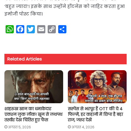
‘बहुत ज्यादा’। इसके साथ उन्होंने हॉटनेस को जाहिर करता हुआ
इमोजी पोस्ट किया।
W
F
T
E
C
S
h
a
w
m
o
h
a
c
i
a
p
a
t
e
t
i
y
r
Related Articles
s
b
t
l
L
e
A
o
e
i
p
o
r
n
p
k
k
शाहरुख खान का धमाकेदार
सस्पेंस से भरपूर हैं OTT की ये 4
एक्शन लुक लीक! खून से लथपथ
फिल्में, हर कहानी में छिपा है बड़ा
तस्वीर देख चिंतित हुए फैंस
राज, जरूर देखें
अगस्त 5, 2026
अगस्त 4, 2026