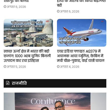
तिरुपुर को बाजार
हत्या के आरोपी को किया बाइज्जत
बरी
अगस्त 6, 2026
अगस्त 6, 2026
स्वच्छ ऊर्जा क्षेत्र में भारत की बड़ी
एयर इंडिया फ्लाइट AI2379 में
छलांग: 1000 अरब यूनिट बिजली
अचानक आया टर्बुलेंस, केबिन में
उत्पादन कर रचा इतिहास
मची चीख-पुकार, कई यात्री घायल
अगस्त 5, 2026
अगस्त 4, 2026
राजनीति
रितु
रा
झिंगोन
गां
ने
बो