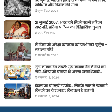
30 जुलाई: भारतीय इतिहास के पन्नों में दर्ज संघर्ष,
संविधान और विज्ञान की गाथा
जुलाई 30, 2026
21 जुलाई 2007: भारत को मिली पहली महिला
राष्ट्रपति, प्रतिभा पाटिल का ऐतिहासिक चुनाव
जुलाई 21, 2026
मैं हिंसा की अपेक्षा कायरता को कभी नहीं चुनूँगा –
महात्मा गाँधी
फ़रवरी 18, 2026
गुरु नानक देव जयंती: गुरु नानक देव ने बेटों को
नहीं…शिष्य को बनाया था अपना उत्तराधिकारी…
नवम्बर 15, 2024
ईरान का वो सूफी फकीर… जिसके नाम से फेमस है
दिल्ली का ये इलाका, दिलचस्प है कहानी
नवम्बर 13, 2024