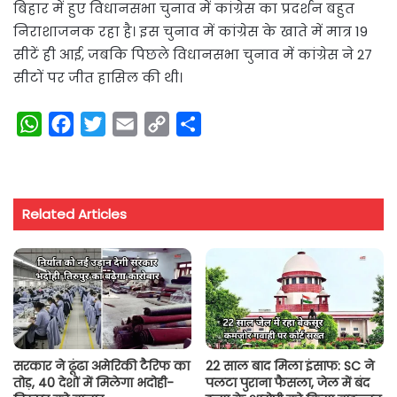
बिहार में हुए विधानसभा चुनाव में कांग्रेस का प्रदर्शन बहुत
निराशाजनक रहा है। इस चुनाव में कांग्रेस के खाते में मात्र 19
सीटें ही आई, जबकि पिछले विधानसभा चुनाव में कांग्रेस ने 27
सीटों पर जीत हासिल की थी।
W
F
T
E
C
S
h
a
w
m
o
h
a
c
i
a
p
a
t
e
t
i
y
r
Related Articles
s
b
t
l
L
e
A
o
e
i
p
o
r
n
p
k
k
सरकार ने ढूंढा अमेरिकी टैरिफ का
22 साल बाद मिला इंसाफ: SC ने
तोड़, 40 देशों में मिलेगा भदोही-
पलटा पुराना फैसला, जेल में बंद